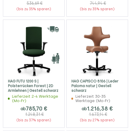
536,69 €
744,94 €
(bis zu 35% sparen)
(bis zu 35% sparen)
HAG FUTU 1200 S |
HAG CAPISCO 8106 | Leder
Polsterrücken Forest | 2D
Paloma natur | Gestell
Armlehnen | Gestell schwarz
schwarz
Lieferzeit 2-4 Werktage
Lieferzeit 30-35
(Mo-Fr)
Werktage (Mo-Fr)
785,70 €
1.216,38 €
ab
ab
1.248,31 €
1.673,14 €
(bis zu 37% sparen)
(bis zu 27% sparen)