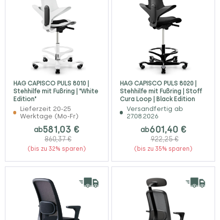
HAG CAPISCO PULS 8010 |
HAG CAPISCO PULS 8020 |
Stehhilfe mit Fußring | "White
Stehhilfe mit Fußring | Stoff
Edition"
Cura Loop | Black Edition
Lieferzeit 20-25
Versandfertig ab
Werktage (Mo-Fr)
27.08.2026
581,03 €
601,40 €
ab
ab
860,37 €
922,25 €
(bis zu 32% sparen)
(bis zu 35% sparen)