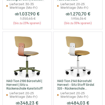
schwarz
Lieferzeit 30-35
Lieferzeit 20-25
Werktage (Mo-Fr)
Werktage (Mo-Fr)
1.037,90 €
1.270,70 €
ab
ab
1.350,65 €
1.956,36 €
(bis zu 23% sparen)
(bis zu 35% sparen)
HAG Tion 2100 Bürostuhl |
HAG Tion 2140 Bürostuhl
Harvest | Sitz u.
Harvest - Sitz Stoff Sirdal
Rückenschale Kunststoff
320 - Rückenschale
Kunststoff
Lieferzeit 20-25
Lieferzeit 20-25
Werktage (Mo-Fr)
Werktage (Mo-Fr)
348,23 €
484,03 €
ab
ab