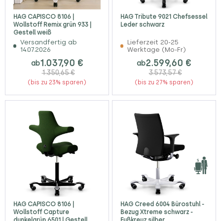
HAG CAPISCO 8106 |
HAG Tribute 9021 Chefsessel
Wollstoff Remix grün 933 |
Leder schwarz
Gestell weiß
Versandfertig ab
Lieferzeit 20-25
14.07.2026
Werktage (Mo-Fr)
1.037,90 €
2.599,60 €
ab
ab
1.350,65 €
3.573,57 €
(bis zu 23% sparen)
(bis zu 27% sparen)
HAG CAPISCO 8106 |
HAG Creed 6004 Bürostuhl -
Wollstoff Capture
Bezug Xtreme schwarz -
dunkelgrün 6501 | Gestell
Fußkreuz silber