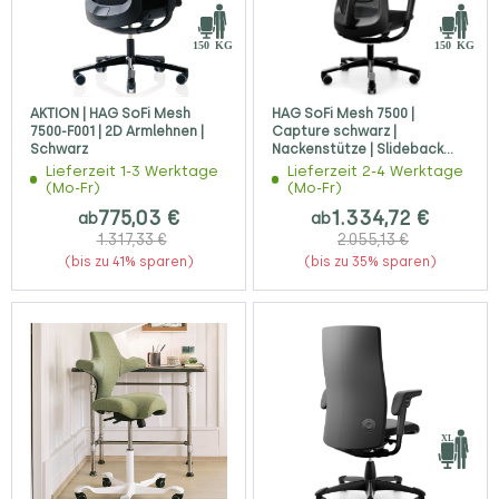
AKTION | HAG SoFi Mesh
HAG SoFi Mesh 7500 |
7500-F001 | 2D Armlehnen |
Capture schwarz |
Schwarz
Nackenstütze | Slideback
Armlehnen
Lieferzeit 1-3 Werktage
Lieferzeit 2-4 Werktage
(Mo-Fr)
(Mo-Fr)
775,03 €
1.334,72 €
ab
ab
1.317,33 €
2.055,13 €
(bis zu 41% sparen)
(bis zu 35% sparen)