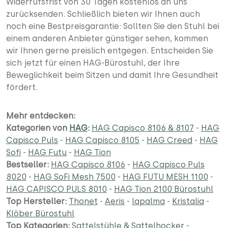
Widerrufsfrist von 30 Tagen kostenlos an uns
zurücksenden. Schließlich bieten wir Ihnen auch
noch eine Bestpreisgarantie: Sollten Sie den Stuhl bei
einem anderen Anbieter günstiger sehen, kommen
wir Ihnen gerne preislich entgegen. Entscheiden Sie
sich jetzt für einen HAG-Bürostuhl, der Ihre
Beweglichkeit beim Sitzen und damit Ihre Gesundheit
fördert.
Mehr entdecken:
Kategorien von
HAG
:
HAG Capisco 8106 & 8107
-
HAG
Capisco Puls
-
HAG Capisco 8105
-
HAG Creed
-
HAG
Sofi
-
HAG Futu
-
HAG Tion
Bestseller:
HAG Capisco 8106
-
HAG Capisco Puls
8020
-
HAG SoFi Mesh 7500
-
HAG FUTU MESH 1100
-
HAG CAPISCO PULS 8010
-
HAG Tion 2100 Bürostuhl
Top Hersteller:
Thonet
-
Aeris
-
lapalma
-
Kristalia
-
Klöber Bürostuhl
Top Kategorien:
Sattelstühle & Sattelhocker
-