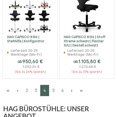
HAG CAPISCO 8106 |
HAG CAPISCO 8126 | Stoff
Stehhilfe | Konfigurator
Xtreme schwarz | Flacher
Sitz | Gestell schwarz
Lieferzeit 20-25
Lieferzeit 20-25
Werktage (Mo-Fr)
Werktage (Mo-Fr)
950,60 €
1.105,80 €
ab
ab
1.292,34 €
1.275,68 €
(bis zu 26% sparen)
(bis zu 13% sparen)
Seite
Seite
Seite
Seite
Seite
2
3
4
5
6
HAG BÜROSTÜHLE: UNSER
ANGEBOT