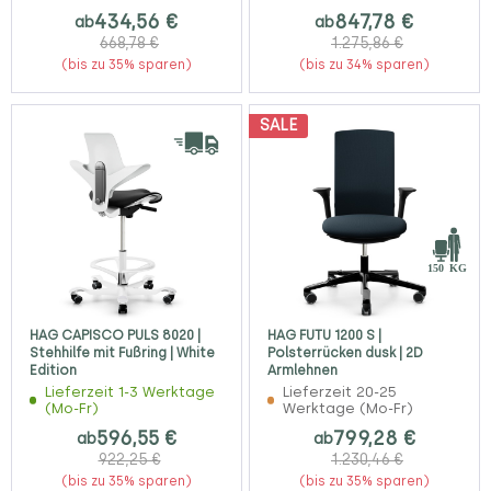
434,56 €
847,78 €
ab
ab
668,78 €
1.275,86 €
(bis zu 35% sparen)
(bis zu 34% sparen)
SALE
HAG CAPISCO PULS 8020 |
HAG FUTU 1200 S |
Stehhilfe mit Fußring | White
Polsterrücken dusk | 2D
Edition
Armlehnen
Lieferzeit 1-3 Werktage
Lieferzeit 20-25
(Mo-Fr)
Werktage (Mo-Fr)
596,55 €
799,28 €
ab
ab
922,25 €
1.230,46 €
(bis zu 35% sparen)
(bis zu 35% sparen)