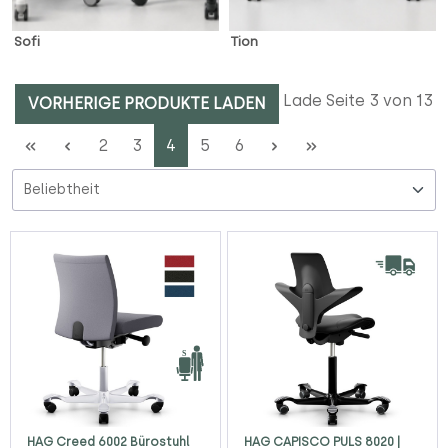
Sofi
Tion
Lade Seite 3 von 13
VORHERIGE PRODUKTE LADEN
Seite
Seite
Seite
Seite
Seite
2
3
4
5
6
HAG Creed 6002 Bürostuhl
HAG CAPISCO PULS 8020 |