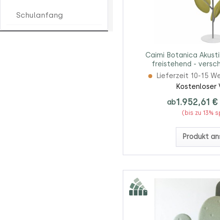
Schulanfang
Caimi Botanica Akust
freistehend - versc
Lieferzeit 10-15 W
Kostenloser 
1.952,61 €
ab
(bis zu 13% 
Produkt an