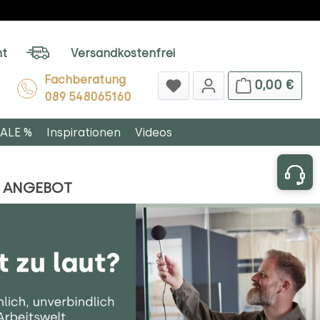
ht
Versandkostenfrei
Fachberatung
0,00 €
089 548065160
ALE %
Inspirationen
Videos
R ANGEBOT