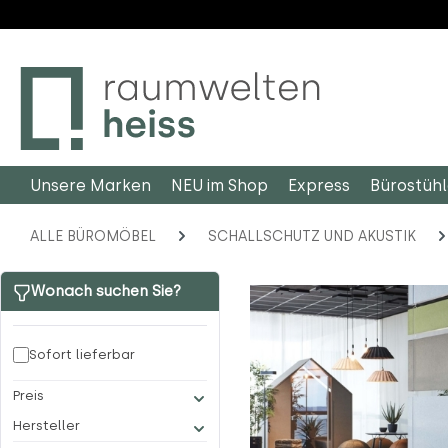
m Hauptinhalt springen
Zur Suche springen
Zur Hauptnavigation springen
Unsere Marken
NEU im Shop
Express
Bürostüh
ALLE BÜROMÖBEL
SCHALLSCHUTZ UND AKUSTIK
Wonach suchen Sie?
Sofort lieferbar
Preis
Hersteller