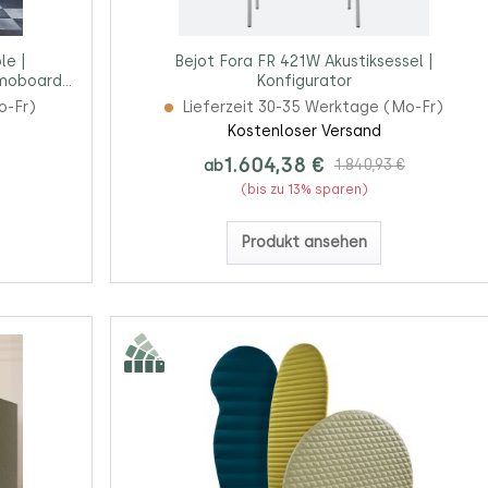
le |
Bejot Fora FR 421W Akustiksessel |
moboard |
Konfigurator
o-Fr)
Lieferzeit 30-35 Werktage (Mo-Fr)
Kostenloser Versand
1.604,38 €
ab
1.840,93 €
(bis zu 13% sparen)
Produkt ansehen