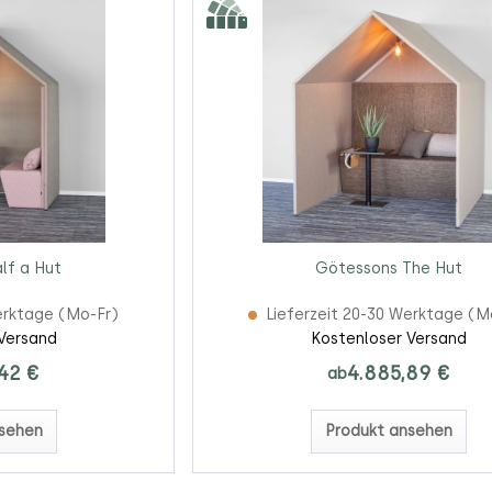
lf a Hut
Götessons The Hut
erktage (Mo-Fr)
Lieferzeit 20-30 Werktage (M
Versand
Kostenloser Versand
42 €
4.885,89 €
ab
sehen
Produkt ansehen