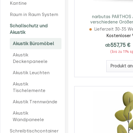
Kantine
Raum in Raum System
narbutas PARTHOS A
verschiedene Größen
Schallschutz und
Lieferzeit 30-35 W
Akustik
Kostenloser 
Akustik Büromöbel
557,75 €
ab
(bis zu 11% 
Akustik
Deckenpaneele
Produkt an
Akustik Leuchten
Akustik
Tischelemente
Akustik Trennwände
Akustik
Wandpaneele
Schreibtischcontainer