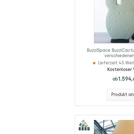
BuzziSpace BuzziCactus
verschiedenen
Lieferzeit 45 We
Kostenloser 
1.594,
ab
Produkt an