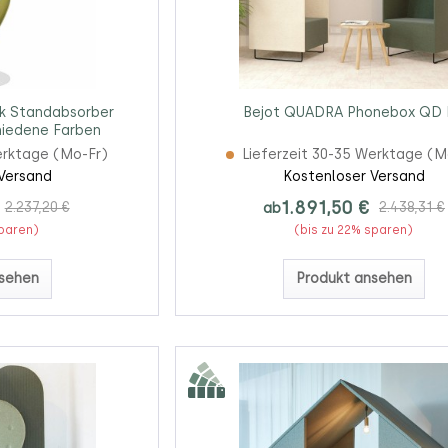
ik Standabsorber
Bejot QUADRA Phonebox QD
hiedene Farben
erktage (Mo-Fr)
Lieferzeit 30-35 Werktage (M
Versand
Kostenloser Versand
1.891,50 €
2.237,20 €
ab
2.438,31 €
sparen)
(bis zu 22% sparen)
sehen
Produkt ansehen