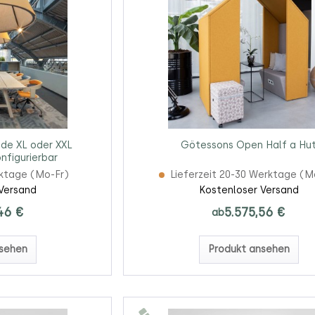
de XL oder XXL
Götessons Open Half a Hu
nfigurierbar
rktage (Mo-Fr)
Lieferzeit 20-30 Werktage (M
Versand
Kostenloser Versand
46 €
5.575,56 €
ab
sehen
Produkt ansehen