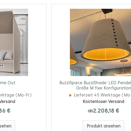
ime Out
BuzziSpace BuzziShade: LED Pende
Größe M fixe Konfiguration
erktage (Mo-Fr)
Lieferzeit 45 Werktage (Mo
Versand
Kostenloser Versand
86 €
2.208,18 €
ab
sehen
Produkt ansehen