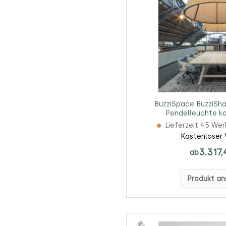
BuzziSpace BuzziSha
Pendelleuchte ko
Lieferzeit 45 We
Kostenloser 
3.317,
ab
Produkt an