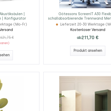
kustiksäulen |
Götessons ScreenIT A30 Flexib
 | Konfigurator
schallabsorbierende Trennwand Me
Konfigurator
erktage (Mo-Fr)
Lieferzeit 20-30 Werktage (M
Versand
Kostenloser Versand
211,70 €
624,75 €
ab
sparen)
Produkt ansehen
sehen