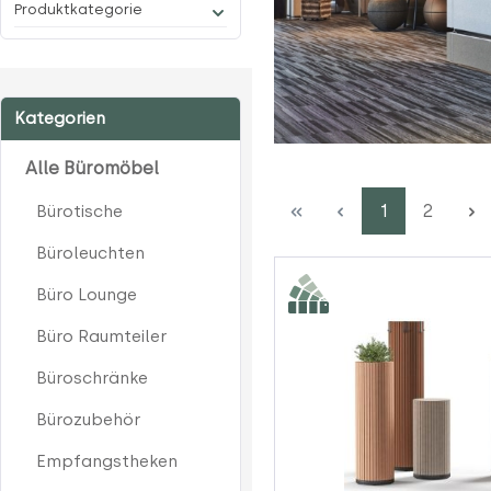
Produktkategorie
Kategorien
Alle Büromöbel
Seite
Seite
1
2
Bürotische
Büroleuchten
Büro Lounge
Büro Raumteiler
Büroschränke
Bürozubehör
Empfangstheken