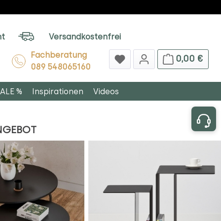
ht
Versandkostenfrei
Fachberatung
0,00 €
089 548065160
ALE %
Inspirationen
Videos
ANGEBOT