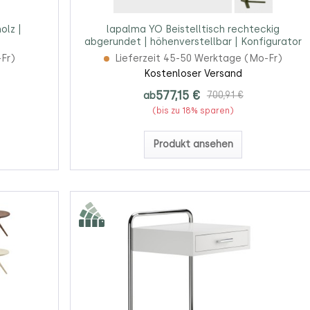
olz |
lapalma YO Beistelltisch rechteckig
abgerundet | höhenverstellbar | Konfigurator
-Fr)
Lieferzeit 45-50 Werktage (Mo-Fr)
Kostenloser Versand
577,15 €
ab
700,91 €
(bis zu 18% sparen)
Produkt ansehen