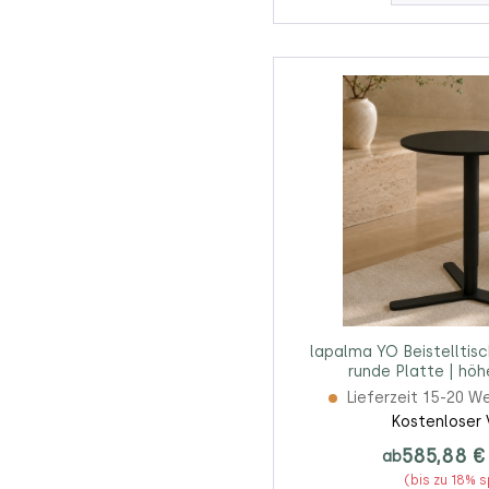
lapalma YO Beistelltisc
runde Platte | höh
Lieferzeit 15-20 W
Kostenloser 
585,88 €
ab
(bis zu 18% 