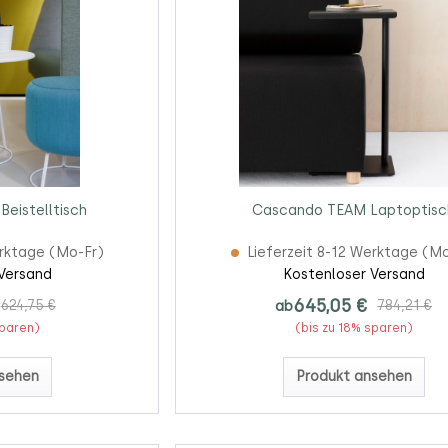
eistelltisch
Cascando TEAM Laptoptisc
erktage (Mo-Fr)
Lieferzeit 8-12 Werktage (M
Versand
Kostenloser Versand
645,05 €
624,75 €
ab
784,21 €
sparen)
(bis zu 18% sparen)
sehen
Produkt ansehen