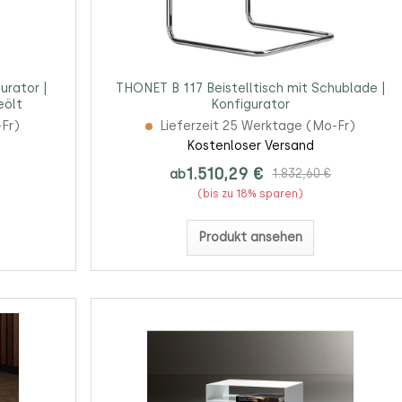
urator |
THONET B 117 Beistelltisch mit Schublade |
eölt
Konfigurator
-Fr)
Lieferzeit 25 Werktage (Mo-Fr)
Kostenloser Versand
1.510,29 €
ab
1.832,60 €
(bis zu 18% sparen)
Produkt ansehen