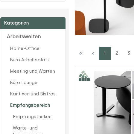
Kategorien
Arbeitswelten
Home-Office
Seite
Seite
Sei
1
2
3
Büro Arbeitsplatz
Meeting und Warten
Büro Lounge
Kantinen und Bistros
Empfangsbereich
Empfangstheken
Warte- und