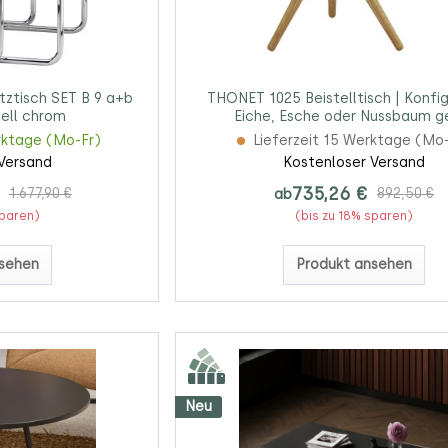
tztisch SET B 9 a+b
THONET 1025 Beistelltisch | Konfig
ell chrom
Eiche, Esche oder Nussbaum g
rktage (Mo-Fr)
Lieferzeit 15 Werktage (Mo
Versand
Kostenloser Versand
735,26 €
1.677,90 €
ab
892,50 €
sparen)
(bis zu 18% sparen)
sehen
Produkt ansehen
Neu