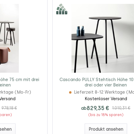
öhe 75 cm mit drei
Cascando PULLY Stehtisch Höhe 10
Beinen
drei oder vier Beinen
erktage (Mo-Fr)
Lieferzeit 8-12 Werktage (M
Versand
Kostenloser Versand
829,35 €
978,18 €
ab
1.010,31 €
sparen)
(bis zu 18% sparen)
sehen
Produkt ansehen