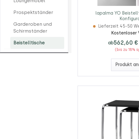
Loungemöbel
Prospektständer
lapalma YO Beistell
Konfigur
Garderoben und
Lieferzeit 45-50 W
Schirmständer
Kostenloser 
562,60 €
ab
Beistelltische
(bis zu 18% 
Produkt an