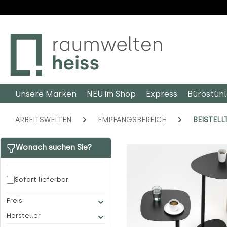
m Hauptinhalt springen
Zur Suche springen
Zur Hauptnavigation springen
Unsere Marken
NEU im Shop
Express
Bürostüh
ARBEITSWELTEN
EMPFANGSBEREICH
BEISTELL
Wonach suchen Sie?
Sofort lieferbar
Preis
Hersteller