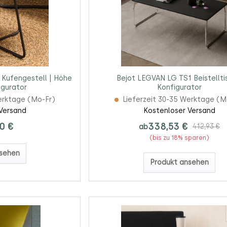
 | Kufengestell | Höhe
Bejot LEGVAN LG TS1 Beistellti
igurator
Konfigurator
erktage (Mo-Fr)
Lieferzeit 30-35 Werktage (M
Versand
Kostenloser Versand
0 €
338,53 €
ab
412,93 €
(bis zu 18% sparen)
sehen
Produkt ansehen