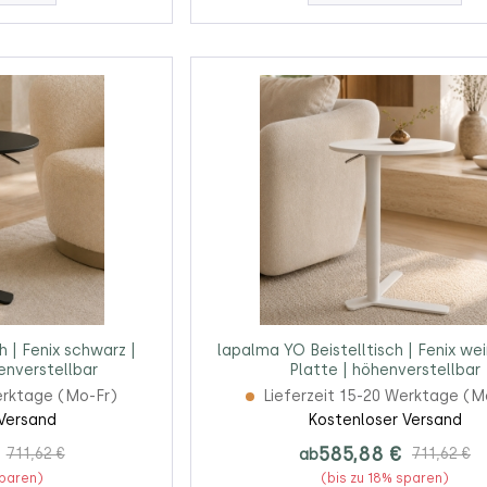
h | Fenix schwarz |
lapalma YO Beistelltisch | Fenix wei
enverstellbar
Platte | höhenverstellbar
erktage (Mo-Fr)
Lieferzeit 15-20 Werktage (M
Versand
Kostenloser Versand
585,88 €
711,62 €
ab
711,62 €
sparen)
(bis zu 18% sparen)