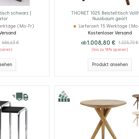
tisch schwarz |
THONET 1025 Beistelltisch Vollh
ator
Nussbaum geölt
erktage (Mo-Fr)
Lieferzeit 15 Werktage (Mo
Versand
Kostenloser Versand
1.008,80 €
686,63 €
ab
1.225,70 €
sparen)
(bis zu 18% sparen)
sehen
Produkt ansehen