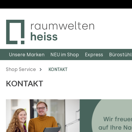
m Hauptinhalt springen
Zur Suche springen
Zur Hauptnavigation springen
Unsere Marken
NEU im Shop
Express
Bürostüh
Shop Service
KONTAKT
KONTAKT