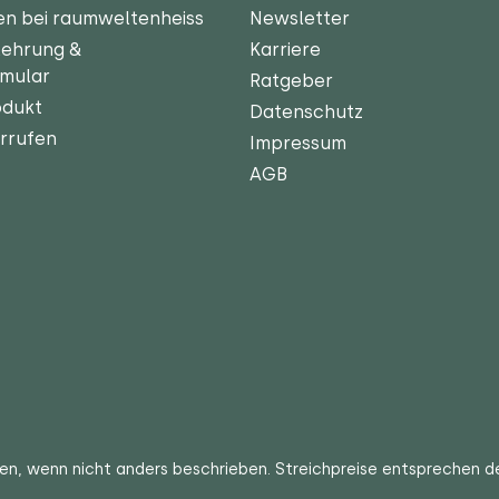
en bei raumweltenheiss
Newsletter
lehrung &
Karriere
rmular
Ratgeber
odukt
Datenschutz
rrufen
Impressum
AGB
ten
, wenn nicht anders beschrieben. Streichpreise entsprechen d