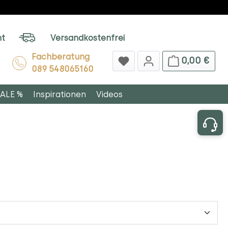
ht
Versandkostenfrei
Fachberatung
0,00 €
089 548065160
ALE %
Inspirationen
Videos