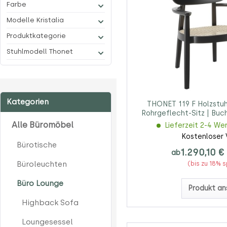
Farbe
Modelle Kristalia
Produktkategorie
Stuhlmodell Thonet
Kategorien
THONET 119 F Holzstuh
Rohrgeflecht-Sitz | Buc
Alle Büromöbel
Lieferzeit 2-4 We
Kostenloser 
Bürotische
1.290,10 €
ab
Büroleuchten
(bis zu 18% 
Büro Lounge
Produkt an
Highback Sofa
Loungesessel