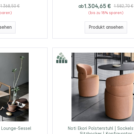
1.304,65 €
1.368,50 €
ab
1.582,70 €
sparen)
(bis zu 18% sparen)
sehen
Produkt ansehen
on Lounge-Sessel
Noti Ekori Polsterstuhl | Sockels
Sitzhocker | Konfigurator