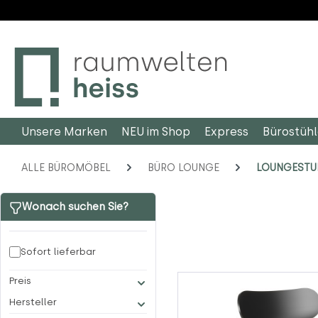
m Hauptinhalt springen
Zur Suche springen
Zur Hauptnavigation springen
Unsere Marken
NEU im Shop
Express
Bürostüh
ALLE BÜROMÖBEL
BÜRO LOUNGE
LOUNGESTU
Wonach suchen Sie?
Sofort lieferbar
Preis
Hersteller