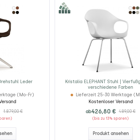
Drehstuhl Leder
Kristalia ELEPHANT Stuhl | Vierfußg
verschiedene Farben
erktage (Mo-Fr)
Lieferzeit 25-30 Werktage (M
Versand
Kostenloser Versand
€
426,80 €
1.879,00 €
ab
489,00 €
sparen)
(bis zu 13% sparen)
sehen
Produkt ansehen