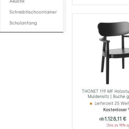
Akustik
Schreibtischcontainer
Schulanfang
THONET 119 MF Holzstuh
Muldensitz | Buche 
Lieferzeit 25 We
Kostenloser 
1.128,11 €
ab
(bis zu 18% 