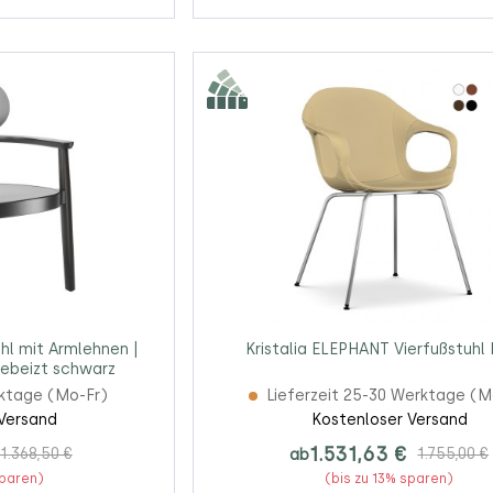
l mit Armlehnen |
Kristalia ELEPHANT Vierfußstuhl
gebeizt schwarz
rktage (Mo-Fr)
Lieferzeit 25-30 Werktage (M
Versand
Kostenloser Versand
1.531,63 €
1.368,50 €
ab
1.755,00 €
sparen)
(bis zu 13% sparen)