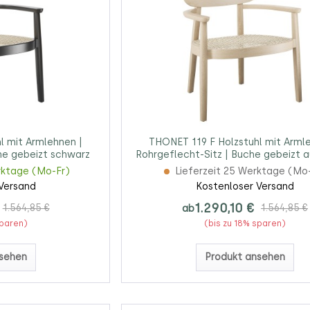
l mit Armlehnen |
THONET 119 F Holzstuhl mit Arml
he gebeizt schwarz
Rohrgeflecht-Sitz | Buche gebeizt a
rktage (Mo-Fr)
Lieferzeit 25 Werktage (Mo
Versand
Kostenloser Versand
1.290,10 €
1.564,85 €
ab
1.564,85 €
sparen)
(bis zu 18% sparen)
sehen
Produkt ansehen