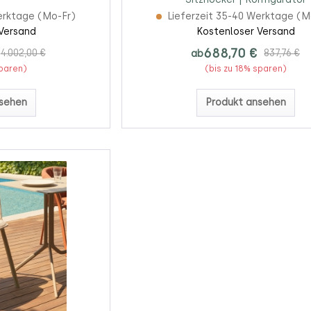
erktage (Mo-Fr)
Lieferzeit 35-40 Werktage (M
Versand
Kostenloser Versand
688,70 €
4.002,00 €
ab
837,76 €
sparen)
(bis zu 18% sparen)
sehen
Produkt ansehen