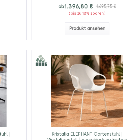
1.396,80 €
ab
1.695,75 €
(bis zu 18% sparen)
Produkt ansehen
tuhl |
Kristalia ELEPHANT Gartenstuhl |
Vierfußgestell | verschiedene Farben