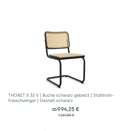
THONET S 32 V | Buche schwarz gebeizt | Stahlrohr-
Freischwinger | Gestell schwarz
994,25 €
ab
1.207,85 €