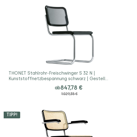
THONET Stahlrohr-Freischwinger S 32 N |
Kunststoffnetzbespannung schwarz | Gestell
verchromt
847,78 €
ab
1.029,35 €
TIPP!