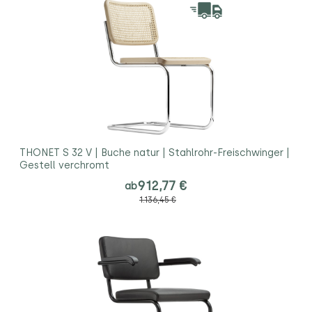
THONET S 32 V | Buche natur | Stahlrohr-Freischwinger |
Gestell verchromt
912,77 €
ab
1.136,45 €