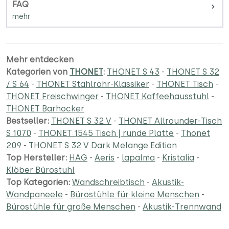
FAQ
Mehr entdecken
Kategorien von
THONET
:
THONET S 43
-
THONET S 32
/ S 64
-
THONET Stahlrohr-Klassiker
-
THONET Tisch
-
THONET Freischwinger
-
THONET Kaffeehausstuhl
-
THONET Barhocker
Bestseller:
THONET S 32 V
-
THONET Allrounder-Tisch
S 1070
-
THONET 1545 Tisch | runde Platte
-
Thonet
209
-
THONET S 32 V Dark Melange Edition
Top Hersteller:
HAG
-
Aeris
-
lapalma
-
Kristalia
-
Klöber Bürostuhl
Top Kategorien:
Wandschreibtisch
-
Akustik-
Wandpaneele
-
Bürostühle für kleine Menschen
-
Bürostühle für große Menschen
-
Akustik-Trennwand