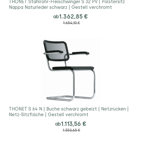
THONET Stahlrohr-Freischwinger S 32 PV | Polstersitz
Nappa Naturleder schwarz | Gestell verchromt
1.362,85 €
ab
1.654,10 €
THONET S 64 N | Buche schwarz gebeizt | Netzrücken |
Netz-Sitzfläche | Gestell verchromt
1.113,56 €
ab
1.350,65 €