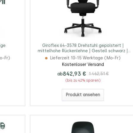
ige
Giroflex 64-3578 Drehstuhl gepolstert |
mittelhohe Rückenlehne | Gestell schwarz |
4D Armlehnen
o-Fr)
Lieferzeit 10-15 Werktage (Mo-Fr)
Kostenloser Versand
842,93 €
ab
1.462,51 €
(bis zu 42% sparen)
Produkt ansehen