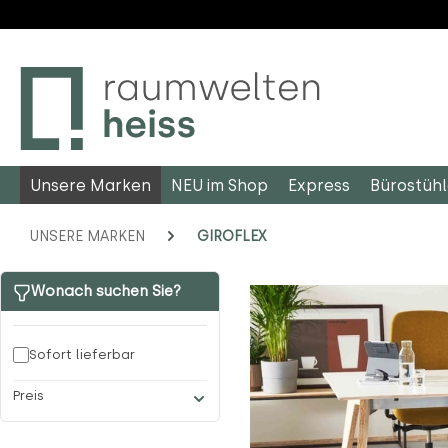
m Hauptinhalt springen
Zur Suche springen
Zur Hauptnavigation springen
Unsere Marken
NEU im Shop
Express
Bürostüh
UNSERE MARKEN
GIROFLEX
Wonach suchen Sie?
Sofort lieferbar
Preis