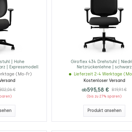
stuhl | Hohe
Giroflex 434 Drehstuhl | Niedr
rz | Expressmodell
Netzrückenlehne | schwarz
erktage (Mo-Fr)
Lieferzeit 2-4 Werktage (Mo
Versand
Kostenloser Versand
595,58 €
802,06 €
ab
819,91 €
sparen)
(bis zu 27% sparen)
sehen
Produkt ansehen