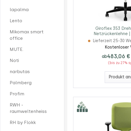
lapalma
Lento
Giroflex 353 Dreh
Mikomax smart
Netzrückenlehne |
office
Lieferzeit 25-30 W
Kostenloser 
MUTE.
483,06 €
ab
Noti
(bis zu 27% 
narbutas
Produkt an
Palmberg
Profim
RWH -
raumweltenheiss
RH by Flokk