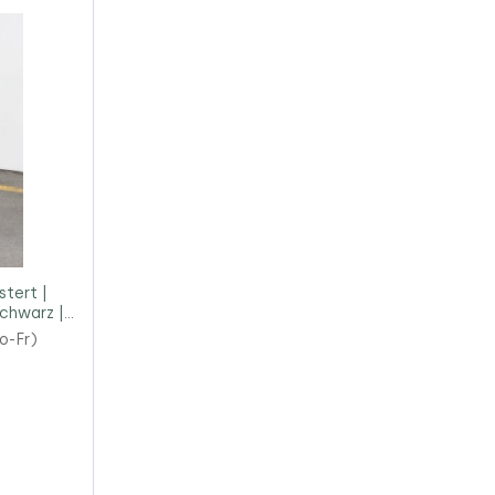
stert |
schwarz |
o-Fr)