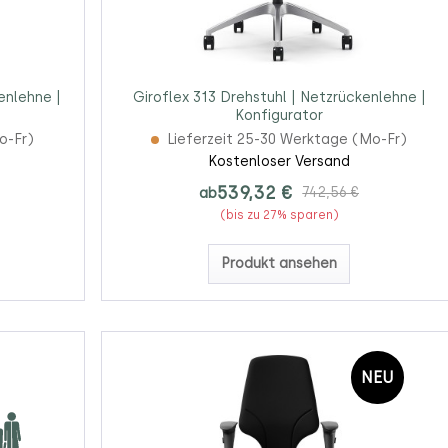
enlehne |
Giroflex 313 Drehstuhl | Netzrückenlehne |
Konfigurator
o-Fr)
Lieferzeit 25-30 Werktage (Mo-Fr)
Kostenloser Versand
539,32 €
ab
742,56 €
(bis zu 27% sparen)
Produkt ansehen
NEU