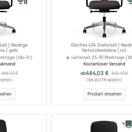
uhl | Niedrige
Giroflex 434 Drehstuhl | Niedr
ne | gelb
Netzrückenlehne | rot
erktage (Mo-Fr)
Lieferzeit 25-30 Werktage (M
Versand
Kostenloser Versand
484,03 €
666,40 €
ab
666,40 €
sparen)
(bis zu 27% sparen)
sehen
Produkt ansehen