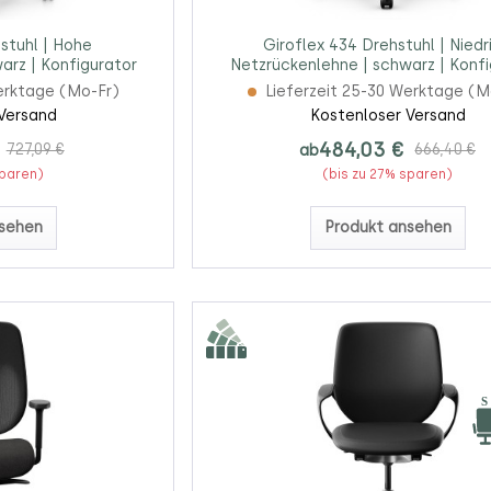
stuhl | Hohe
Giroflex 434 Drehstuhl | Niedr
arz | Konfigurator
Netzrückenlehne | schwarz | Konfi
erktage (Mo-Fr)
Lieferzeit 25-30 Werktage (M
Versand
Kostenloser Versand
484,03 €
727,09 €
ab
666,40 €
sparen)
(bis zu 27% sparen)
sehen
Produkt ansehen