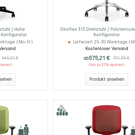
stuhl | Hohe
Giroflex 313 Drehstuhl | Polsterrück
 Konfigurator
Konfigurator
erktage (Mo-Fr)
Lieferzeit 25-30 Werktage (M
Versand
Kostenloser Versand
575,21 €
665,21 €
ab
791,35 €
sparen)
(bis zu 27% sparen)
sehen
Produkt ansehen