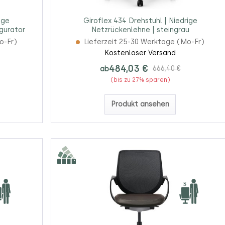
ige
Giroflex 434 Drehstuhl | Niedrige
gurator
Netzrückenlehne | steingrau
o-Fr)
Lieferzeit 25-30 Werktage (Mo-Fr)
Kostenloser Versand
484,03 €
ab
666,40 €
(bis zu 27% sparen)
Produkt ansehen