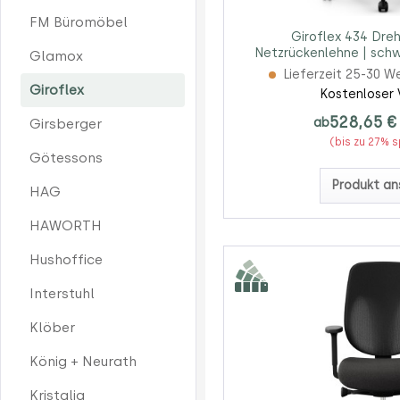
FM Büromöbel
Giroflex 434 Dreh
Netzrückenlehne | schw
Glamox
Lieferzeit 25-30 W
Giroflex
Kostenloser 
528,65 €
ab
Girsberger
(bis zu 27% 
Götessons
Produkt an
HAG
HAWORTH
Hushoffice
Interstuhl
Klöber
König + Neurath
Kristalia