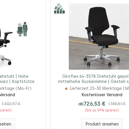
ehstuhl | Hohe
Giroflex 64-3578 Drehstuhl gepol
warz | Kopfstütze
mittelhohe Rückenlehne | Gestell 
Konfigurator
erktage (Mo-Fr)
Lieferzeit 25-30 Werktage (M
Versand
Kostenloser Versand
726,53 €
1.502,97 €
ab
1.188,81 €
sparen)
(bis zu 39% sparen)
sehen
Produkt ansehen