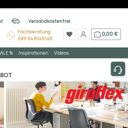
ht
Versandkostenfrei
Fachberatung
0,00 €
089 548065160
ALE %
Inspirationen
Videos
EBOT