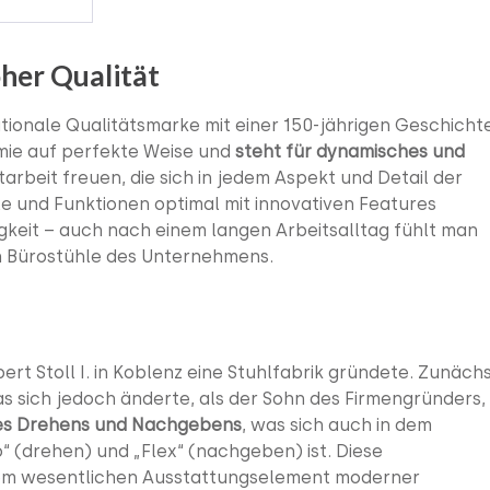
oher Qualität
ationale Qualitätsmarke mit einer 150-jährigen Geschicht
omie auf perfekte Weise und
steht für dynamisches und
rbeit freuen, die sich in jedem Aspekt und Detail der
e und Funktionen optimal mit innovativen Features
igkeit – auch nach einem langen Arbeitsalltag fühlt man
en Bürostühle des Unternehmens.
rt Stoll I. in Koblenz eine Stuhlfabrik gründete. Zunäch
 sich jedoch änderte, als der Sohn des Firmengründers,
des Drehens und Nachgebens
, was sich auch in dem
 (drehen) und „Flex“ (nachgeben) ist. Diese
nem wesentlichen Ausstattungselement moderner