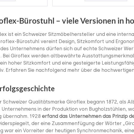
oflex-Bürostuhl – viele Versionen in h
lex ist ein Schweizer Sitzmöbelhersteller und eine intern
iroflex-Bürostuhl vereint Design, Sitzkomfort und Ergon
 des Unternehmens dürfen sich auf echte Schweizer Werta
t. Bei Giroflex werden altbewährte Ausstattungsmerkmal
t ein hoher Sitzkomfort und eine gesteigerte Leistungsfäh
tiv. Erfahren Sie nachfolgend mehr über die hochwertig
Erfolgsgeschichte
r Schweizer Qualitätsmarke Giroflex begann 1872, als Albe
 Unternehmens in der Produktion von Bugholzstühlen, was
tung übernahm. 1928
erfand das Unternehmen das Prinzip 
derspiegelt, der eine Zusammenfügung der Wörter „Giro“
 war ein Vorreiter der heutigen Synchronmechanik, ei