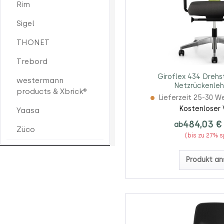
Rim
Sigel
THONET
Trebord
Giroflex 434 Drehst
westermann
Netzrückenleh
products & Xbrick®
Lieferzeit 25-30 W
Kostenloser 
Yaasa
484,03 €
ab
Züco
(bis zu 27% 
Produkt an