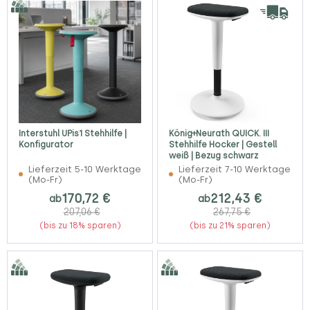
Interstuhl UPis1 Stehhilfe |
König+Neurath QUICK. III
Konfigurator
Stehhilfe Hocker | Gestell
weiß | Bezug schwarz
Lieferzeit 5-10 Werktage
Lieferzeit 7-10 Werktage
(Mo-Fr)
(Mo-Fr)
170,72 €
212,43 €
ab
ab
207,06 €
267,75 €
(bis zu 18% sparen)
(bis zu 21% sparen)