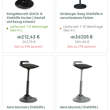
König+Neurath QUICK. III
Girsberger Sway Stehhilfe in
Stehhilfe Hocker | Gestell
verschiedenen Farben
und Bezug schwarz
Lieferzeit 1-3 Werktage
Lieferzeit 7-10 Werktage
(Mo-Fr)
(Mo-Fr)
212,43 €
367,05 €
ab
ab
267,75 €
504,56 €
(bis zu 21% sparen)
(bis zu 27% sparen)
Aeris Muvman | Stehhilfe |
Aeris Muvman | Stehhilfe |