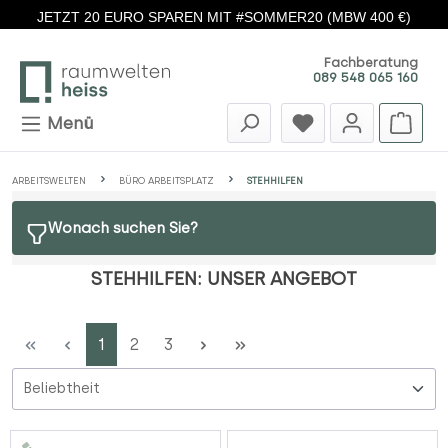
JETZT 20 EURO SPAREN MIT #SOMMER20 (MBW 400 €)
Zum Hauptinhalt springen
Fachberatung
089 548 065 160
Menü
ARBEITSWELTEN
BÜRO ARBEITSPLATZ
STEHHILFEN
Wonach suchen Sie?
STEHHILFEN: UNSER ANGEBOT
Seite
Seite
Seite
1
2
3