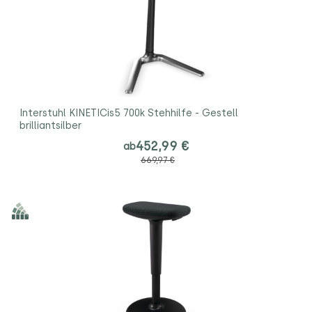
Interstuhl KINETICis5 700k Stehhilfe - Gestell
brilliantsilber
452,99 €
ab
669,97 €