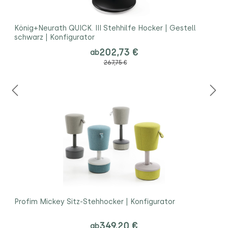
König+Neurath QUICK. III Stehhilfe Hocker | Gestell
schwarz | Konfigurator
202,73 €
ab
267,75 €
Profim Mickey Sitz-Stehhocker | Konfigurator
349,20 €
ab