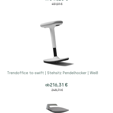
451,01 €
Trendoffice to-swift | Stehsitz Pendelhocker | Weiß
216,31 €
ab
248,71 €