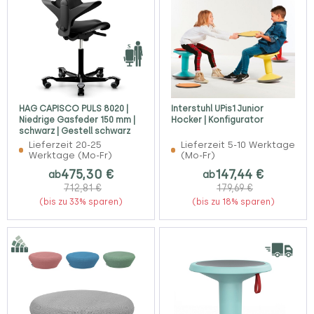
HAG CAPISCO PULS 8020 |
Interstuhl UPis1 Junior
Niedrige Gasfeder 150 mm |
Hocker | Konfigurator
schwarz | Gestell schwarz
Lieferzeit 20-25
Lieferzeit 5-10 Werktage
Werktage (Mo-Fr)
(Mo-Fr)
475,30 €
147,44 €
ab
ab
712,81 €
179,69 €
(bis zu 33% sparen)
(bis zu 18% sparen)