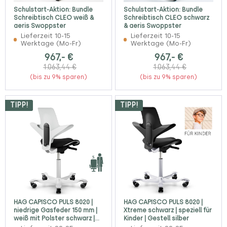
Schulstart-Aktion: Bundle
Schulstart-Aktion: Bundle
Schreibtisch CLEO weiß &
Schreibtisch CLEO schwarz
aeris Swoppster
& aeris Swoppster
Lieferzeit 10-15
Lieferzeit 10-15
Werktage (Mo-Fr)
Werktage (Mo-Fr)
967,- €
967,- €
1.063,44 €
1.063,44 €
(bis zu 9% sparen)
(bis zu 9% sparen)
TIPP!
TIPP!
HAG CAPISCO PULS 8020 |
HAG CAPISCO PULS 8020 |
niedrige Gasfeder 150 mm |
Xtreme schwarz | speziell für
weiß mit Polster schwarz |
Kinder | Gestell silber
Gestell weiß