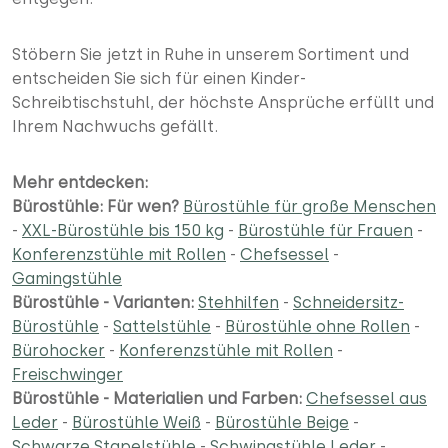
Stöbern Sie jetzt in Ruhe in unserem Sortiment und
entscheiden Sie sich für einen Kinder-
Schreibtischstuhl, der höchste Ansprüche erfüllt und
Ihrem Nachwuchs gefällt.
Mehr entdecken:
Bürostühle: Für wen?
Bürostühle für große Menschen
-
XXL-Bürostühle bis 150 kg
-
Bürostühle für Frauen
-
Konferenzstühle mit Rollen
-
Chefsessel
-
Gamingstühle
Bürostühle - Varianten:
Stehhilfen
-
Schneidersitz-
Bürostühle
-
Sattelstühle
-
Bürostühle ohne Rollen
-
Bürohocker
-
Konferenzstühle mit Rollen
-
Freischwinger
Bürostühle - Materialien und Farben:
Chefsessel aus
Leder
-
Bürostühle Weiß
-
Bürostühle Beige
-
Schwarze Stapelstühle
-
Schwingstühle Leder
-