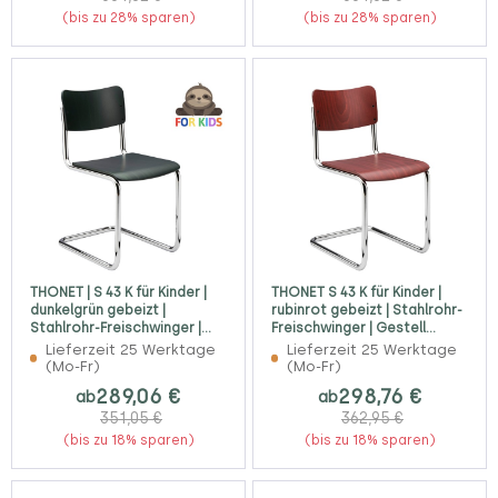
(bis zu 28% sparen)
(bis zu 28% sparen)
THONET | S 43 K für Kinder |
THONET S 43 K für Kinder |
dunkelgrün gebeizt |
rubinrot gebeizt | Stahlrohr-
Stahlrohr-Freischwinger |
Freischwinger | Gestell
Gestell verchromt
verchromt
Lieferzeit 25 Werktage
Lieferzeit 25 Werktage
(Mo-Fr)
(Mo-Fr)
289,06 €
298,76 €
ab
ab
351,05 €
362,95 €
(bis zu 18% sparen)
(bis zu 18% sparen)