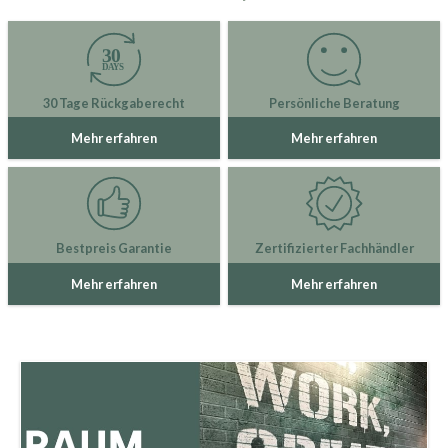
30 Tage Rückgaberecht
Persönliche Beratung
Mehr erfahren
Mehr erfahren
Bestpreis Garantie
Zertifizierter Fachhändler
Mehr erfahren
Mehr erfahren