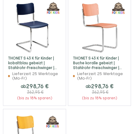
THONET S 43 K für Kinder |
THONET S 43 K für Kinder |
kobaltblau gebeizt |
Buche koralle gebeizt |
Stahlrohr-Freischwinger |
Stahlrohr-Freischwinger |
Gestell verchromt
Gestell verchromt
Lieferzeit 25 Werktage
Lieferzeit 25 Werktage
(Mo-Fr)
(Mo-Fr)
298,76 €
298,76 €
ab
ab
362,95 €
362,95 €
(bis zu 18% sparen)
(bis zu 18% sparen)