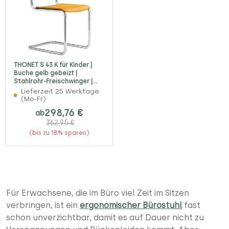
THONET S 43 K für Kinder |
Buche gelb gebeizt |
Stahlrohr-Freischwinger |
Gestell verchromt
Lieferzeit 25 Werktage
(Mo-Fr)
298,76 €
ab
362,95 €
(bis zu 18% sparen)
Für Erwachsene, die im Büro viel Zeit im Sitzen
verbringen, ist ein
ergonomischer Bürostuhl
fast
schon unverzichtbar, damit es auf Dauer nicht zu