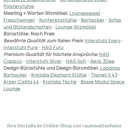
Polsterstühle
Meeting + Warten Sitzmöbel:
Loungesessel
-
Freischwinger
-
Konferenzstühle
-
Barhocker
-
Sofas
und Sitzlandschaften
-
Lounge-Sitzmöbel
Bürostühle: Nach Preis
Bewährte Qualität zum fairen Preis:
Interstuhl Every
-
Interstuhl Pure
-
HAG Futu
Premium-Qualität für höchste Ansprüche:
HAG
Capisco
-
Interstuhl Silver
-
HAG SoFi
-
Aeris 3Dee
Design-Bürostühle und Design-Büromöbel:
Lapalma
Barhocker
-
Kristalia Elephant Stühle
-
Thonet S 43
-
Arper Catifa 46
-
Kristalia Tische
-
Bosse Modul Space
Lounge
Ihre Vorteile im Online-Shop von raumweltenheiss