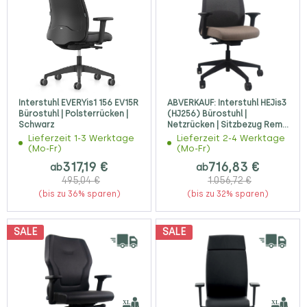
Interstuhl EVERYis1 156 EV15R
ABVERKAUF: Interstuhl HEJis3
Bürostuhl | Polsterrücken |
(HJ256) Bürostuhl |
Schwarz
Netzrücken | Sitzbezug Remix
| 4D Armlehnen
Lieferzeit 1-3 Werktage
Lieferzeit 2-4 Werktage
(Mo-Fr)
(Mo-Fr)
317,19 €
716,83 €
ab
ab
495,04 €
1.056,72 €
(bis zu 36% sparen)
(bis zu 32% sparen)
SALE
SALE