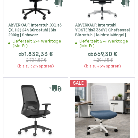
ABVERKAUF: Interstuhl XXLis5
ABVERKAUF: Interstuhl
(XL112) 24h Bürostuhl | Bis
YOSTERis3 366Y | Chefsessel
200kg | Schwarz
Bürostuhl | leichte Mängel |
Leder schwarz
Lieferzeit 2-4 Werktage
Lieferzeit 2-4 Werktage
(Mo-Fr)
(Mo-Fr)
1.832,33 €
669,30 €
ab
ab
2.704,87 €
1.291,15 €
(bis zu 32% sparen)
(bis zu 48% sparen)
SALE