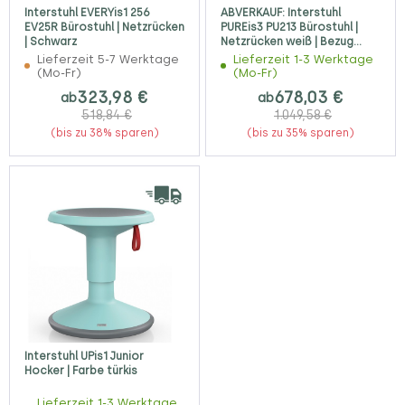
Interstuhl EVERYis1 256
ABVERKAUF: Interstuhl
EV25R Bürostuhl | Netzrücken
PUREis3 PU213 Bürostuhl |
| Schwarz
Netzrücken weiß | Bezug
blaugrau | 4D-Armlehnen
Lieferzeit 5-7 Werktage
Lieferzeit 1-3 Werktage
(Mo-Fr)
(Mo-Fr)
323,98 €
678,03 €
ab
ab
518,84 €
1.049,58 €
(bis zu 38% sparen)
(bis zu 35% sparen)
Interstuhl UPis1 Junior
Hocker | Farbe türkis
Lieferzeit 1-3 Werktage