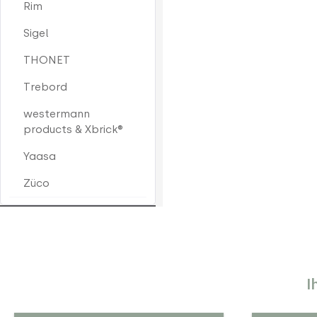
Rim
Sigel
THONET
Trebord
westermann
products & Xbrick®
Yaasa
Züco
I