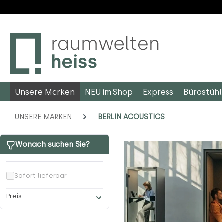
m Hauptinhalt springen
Zur Suche springen
Zur Hauptnavigation springen
Unsere Marken
NEU im Shop
Express
Bürostüh
UNSERE MARKEN
BERLIN ACOUSTICS
Wonach suchen Sie?
Sofort lieferbar
Preis