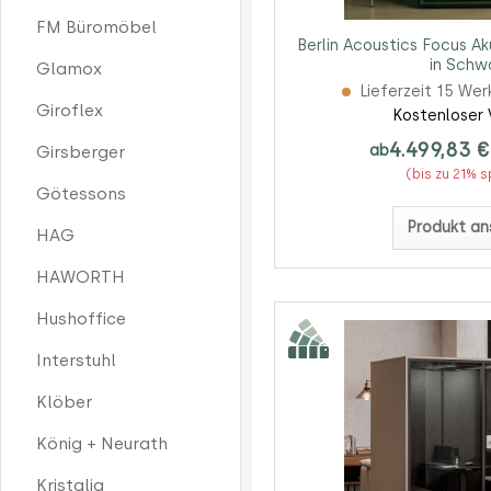
FM Büromöbel
Berlin Acoustics Focus A
in Schw
Glamox
Lieferzeit 15 We
Giroflex
Kostenloser 
4.499,83 €
ab
Girsberger
(bis zu 21% 
Götessons
Produkt an
HAG
HAWORTH
Hushoffice
Interstuhl
Klöber
König + Neurath
Kristalia