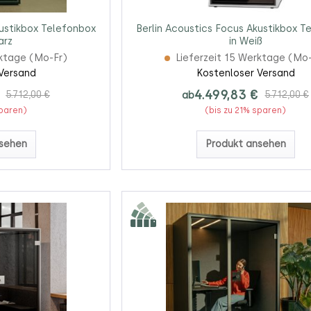
kustikbox Telefonbox
Berlin Acoustics Focus Akustikbox T
arz
in Weiß
rktage (Mo-Fr)
Lieferzeit 15 Werktage (Mo
Versand
Kostenloser Versand
4.499,83 €
5.712,00 €
ab
5.712,00 €
sparen)
(bis zu 21% sparen)
sehen
Produkt ansehen