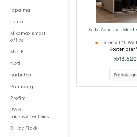
lapalma
Lento
Berlin Acoustics Meet 
Mikomax smart
office
Lieferzeit 15 We
Kostenloser 
MUTE.
13.620
ab
Noti
narbutas
Produkt an
Palmberg
Profim
RWH -
raumweltenheiss
RH by Flokk