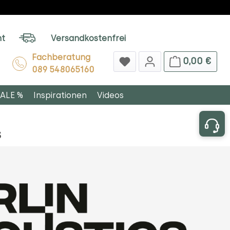
ht
Versandkostenfrei
Fachberatung
0,00 €
089 548065160
ALE %
Inspirationen
Videos
S