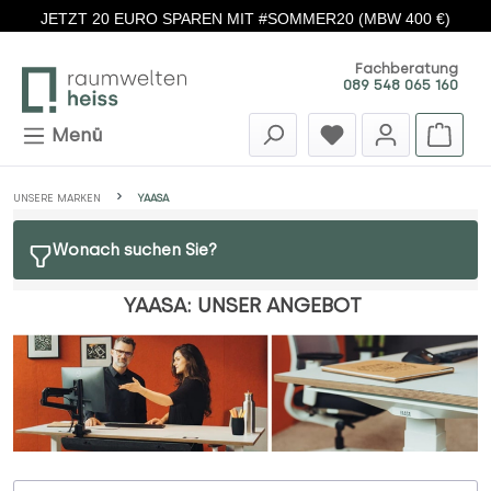
JETZT 20 EURO SPAREN MIT #SOMMER20 (MBW 400 €)
Zum Hauptinhalt springen
Fachberatung
089 548 065 160
Menü
UNSERE MARKEN
YAASA
Wonach suchen Sie?
YAASA: UNSER ANGEBOT