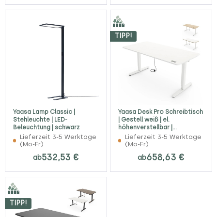
TIPP!
Yaasa Lamp Classic |
Yaasa Desk Pro Schreibtisch
Stehleuchte | LED-
| Gestell weiß | el.
Beleuchtung | schwarz
höhenverstellbar |
Konfigurator
Lieferzeit 3-5 Werktage
Lieferzeit 3-5 Werktage
(Mo-Fr)
(Mo-Fr)
532,53 €
658,63 €
ab
ab
TIPP!