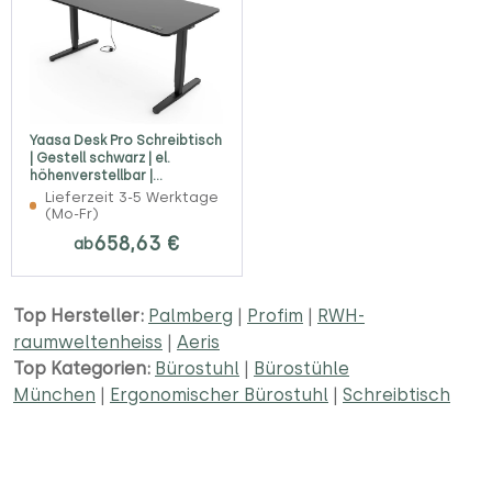
Yaasa Desk Pro Schreibtisch
| Gestell schwarz | el.
höhenverstellbar |
Konfigurator
Lieferzeit 3-5 Werktage
(Mo-Fr)
658,63 €
ab
Top Hersteller:
Palmberg
|
Profim
|
RWH-
raumweltenheiss
|
Aeris
Top Kategorien:
Bürostuhl
|
Bürostühle
München
|
Ergonomischer Bürostuhl
|
Schreibtisch