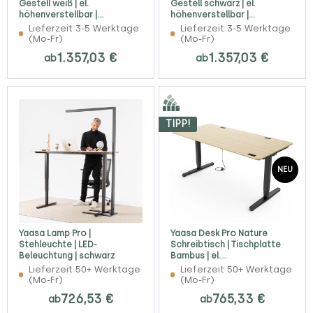
Gestell weiß | el.
Gestell schwarz | el.
höhenverstellbar |
höhenverstellbar |
Konfigurator
Konfigurator
Lieferzeit 3-5 Werktage
Lieferzeit 3-5 Werktage
(Mo-Fr)
(Mo-Fr)
1.357,03 €
1.357,03 €
ab
ab
TIPP!
NEU
Yaasa Lamp Pro |
Yaasa Desk Pro Nature
Stehleuchte | LED-
Schreibtisch | Tischplatte
Beleuchtung | schwarz
Bambus | el.
höhenverstellbar |
Lieferzeit 50+ Werktage
Lieferzeit 50+ Werktage
Konfigurator
(Mo-Fr)
(Mo-Fr)
726,53 €
765,33 €
ab
ab