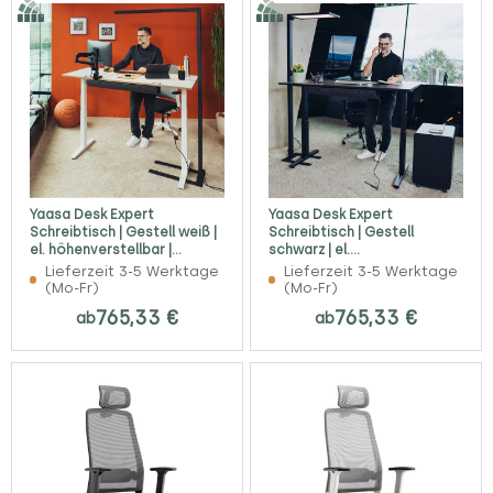
Yaasa Desk Expert
Yaasa Desk Expert
Schreibtisch | Gestell weiß |
Schreibtisch | Gestell
el. höhenverstellbar |
schwarz | el.
Konfigurator
höhenverstellbar |
Lieferzeit 3-5 Werktage
Lieferzeit 3-5 Werktage
Konfigurator
(Mo-Fr)
(Mo-Fr)
765,33 €
765,33 €
ab
ab