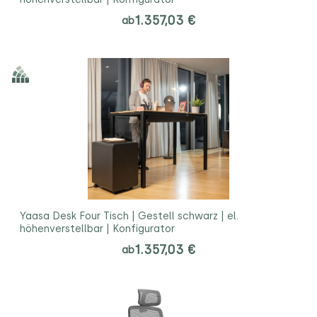
1.357,03 €
ab
Yaasa Desk Four Tisch | Gestell schwarz | el.
höhenverstellbar | Konfigurator
1.357,03 €
ab