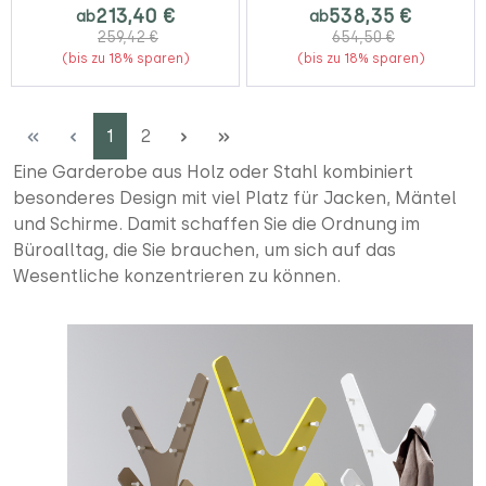
213,40 €
538,35 €
ab
ab
259,42 €
654,50 €
(bis zu 18% sparen)
(bis zu 18% sparen)
Seite
Seite
1
2
Eine Garderobe aus Holz oder Stahl kombiniert
besonderes Design mit viel Platz für Jacken, Mäntel
und Schirme. Damit schaffen Sie die Ordnung im
Büroalltag, die Sie brauchen, um sich auf das
Wesentliche konzentrieren zu können.