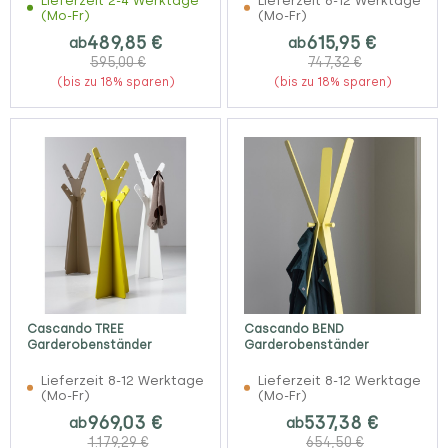
Lieferzeit 2-4 Werktage
Lieferzeit 8-12 Werktage
(Mo-Fr)
(Mo-Fr)
489,85 €
615,95 €
ab
ab
595,00 €
747,32 €
(bis zu 18% sparen)
(bis zu 18% sparen)
Cascando TREE
Cascando BEND
Garderobenständer
Garderobenständer
Lieferzeit 8-12 Werktage
Lieferzeit 8-12 Werktage
(Mo-Fr)
(Mo-Fr)
969,03 €
537,38 €
ab
ab
1.179,29 €
654,50 €