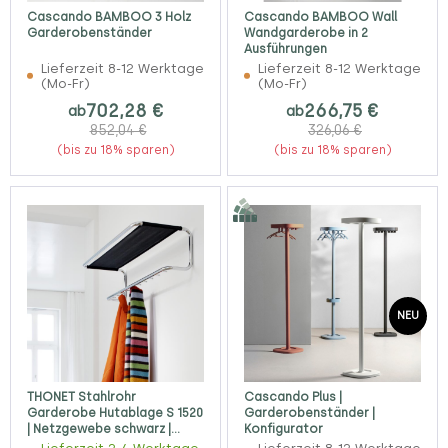
Cascando BAMBOO 3 Holz
Cascando BAMBOO Wall
Garderobenständer
Wandgarderobe in 2
Ausführungen
Lieferzeit 8-12 Werktage
Lieferzeit 8-12 Werktage
(Mo-Fr)
(Mo-Fr)
702,28 €
266,75 €
ab
ab
852,04 €
326,06 €
(bis zu 18% sparen)
(bis zu 18% sparen)
NEU
THONET Stahlrohr
Cascando Plus |
Garderobe Hutablage S 1520
Garderobenständer |
| Netzgewebe schwarz |
Konfigurator
Gestell verchromt