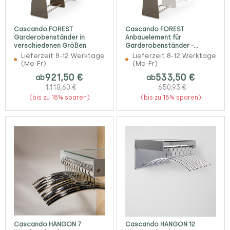
Cascando FOREST
Cascando FOREST
Garderobenständer in
Anbauelement für
verschiedenen Größen
Garderobenständer -
verschiedene Breiten
Lieferzeit 8-12 Werktage
Lieferzeit 8-12 Werktage
(Mo-Fr)
(Mo-Fr)
921,50 €
533,50 €
ab
ab
1.118,60 €
650,93 €
(bis zu 18% sparen)
(bis zu 18% sparen)
Cascando HANGON 7
Cascando HANGON 12