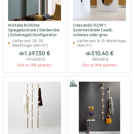
Kristalia BOXOne
Cascando FLOW 1
Spiegelschrank | Garderobe
Schirmständer | weiß,
| Schuhregal | Konfigurator
schwarz oder grau
Lieferzeit 25-30
Lieferzeit 8-12 Werktage
Werktage (Mo-Fr)
(Mo-Fr)
1.697,50 €
310,40 €
ab
ab
1.948,00 €
380,80 €
(bis zu 13% sparen)
(bis zu 18% sparen)