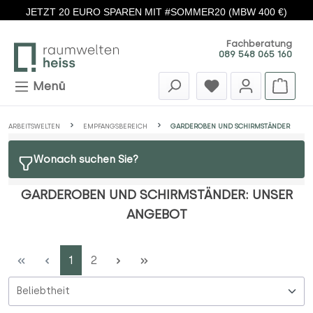
JETZT 20 EURO SPAREN MIT #SOMMER20 (MBW 400 €)
Zum Hauptinhalt springen
Fachberatung
089 548 065 160
Menü
ARBEITSWELTEN
EMPFANGSBEREICH
GARDEROBEN UND SCHIRMSTÄNDER
Wonach suchen Sie?
GARDEROBEN UND SCHIRMSTÄNDER: UNSER
ANGEBOT
Seite
Seite
1
2