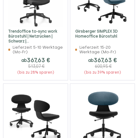
Trendoffice to-sync work
Girsberger SIMPLEX 3D
Bürostuhl | Netzrücken |
Homeoffice Bürostuhl
Schwarz |
Komplettausstattung
Lieferzeit 5-10 Werktage
Lieferzeit 15-20
(Mo-Fr)
Werktage (Mo-Fr)
367,63 €
367,63 €
ab
ab
513,07 €
600,95 €
(bis zu 28% sparen)
(bis zu 39% sparen)