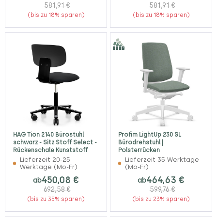
581,91 €
581,91 €
(bis zu 18% sparen)
(bis zu 18% sparen)
HAG Tion 2140 Bürostuhl
Profim LightUp 230 SL
schwarz - Sitz Stoff Select -
Bürodrehstuhl |
Rückenschale Kunststoff
Polsterrücken
Lieferzeit 20-25
Lieferzeit 35 Werktage
Werktage (Mo-Fr)
(Mo-Fr)
450,08 €
464,63 €
ab
ab
692,58 €
599,76 €
(bis zu 35% sparen)
(bis zu 23% sparen)