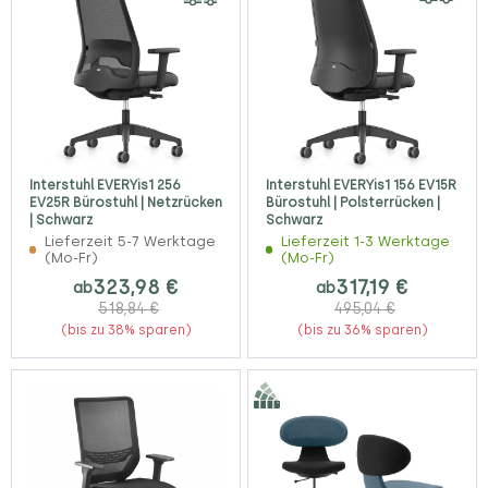
Interstuhl EVERYis1 256
Interstuhl EVERYis1 156 EV15R
EV25R Bürostuhl | Netzrücken
Bürostuhl | Polsterrücken |
| Schwarz
Schwarz
Lieferzeit 5-7 Werktage
Lieferzeit 1-3 Werktage
(Mo-Fr)
(Mo-Fr)
323,98 €
317,19 €
ab
ab
518,84 €
495,04 €
(bis zu 38% sparen)
(bis zu 36% sparen)