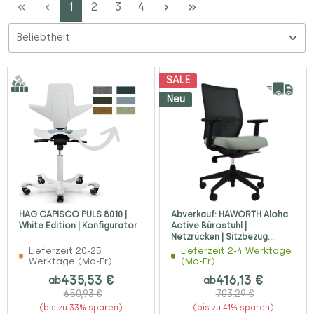
Seite
Seite
Seite
Seite
1
2
3
4
SALE
Neu
HAG CAPISCO PULS 8010 |
Abverkauf: HAWORTH Aloha
White Edition | Konfigurator
Active Bürostuhl |
Netzrücken | Sitzbezug
blassgrün
Lieferzeit 20-25
Lieferzeit 2-4 Werktage
Werktage (Mo-Fr)
(Mo-Fr)
435,53 €
416,13 €
ab
ab
650,93 €
703,29 €
(bis zu 33% sparen)
(bis zu 41% sparen)