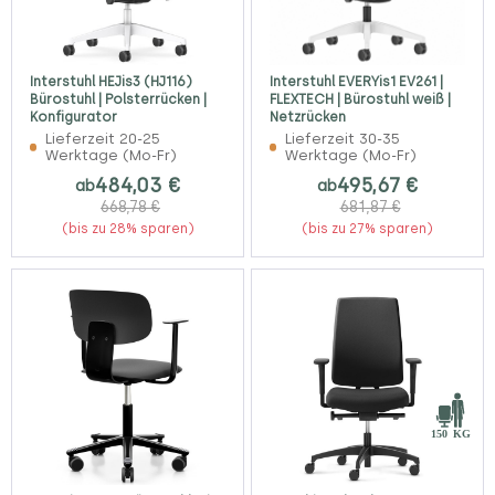
Interstuhl HEJis3 (HJ116)
Interstuhl EVERYis1 EV261 |
Bürostuhl | Polsterrücken |
FLEXTECH | Bürostuhl weiß |
Konfigurator
Netzrücken
Lieferzeit 20-25
Lieferzeit 30-35
Werktage (Mo-Fr)
Werktage (Mo-Fr)
484,03 €
495,67 €
ab
ab
668,78 €
681,87 €
(bis zu 28% sparen)
(bis zu 27% sparen)