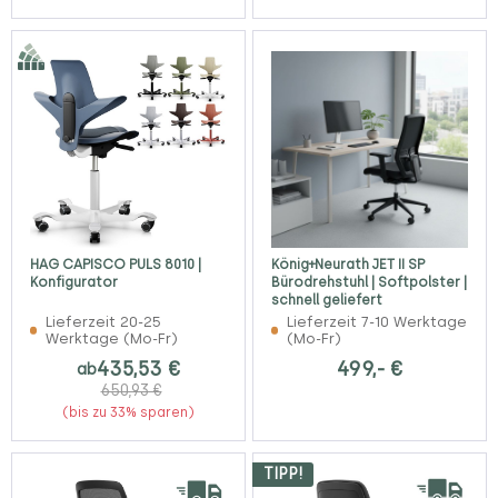
HAG CAPISCO PULS 8010 |
König+Neurath JET II SP
Konfigurator
Bürodrehstuhl | Softpolster |
schnell geliefert
Lieferzeit 20-25
Lieferzeit 7-10 Werktage
Werktage (Mo-Fr)
(Mo-Fr)
435,53 €
499,- €
ab
650,93 €
(bis zu 33% sparen)
TIPP!