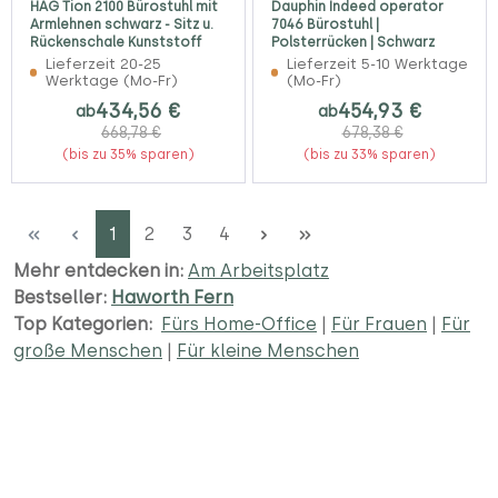
HAG Tion 2100 Bürostuhl mit
Dauphin Indeed operator
Armlehnen schwarz - Sitz u.
7046 Bürostuhl |
Rückenschale Kunststoff
Polsterrücken | Schwarz
Lieferzeit 20-25
Lieferzeit 5-10 Werktage
Werktage (Mo-Fr)
(Mo-Fr)
434,56 €
454,93 €
ab
ab
668,78 €
678,38 €
(bis zu 35% sparen)
(bis zu 33% sparen)
Seite
Seite
Seite
Seite
1
2
3
4
Mehr entdecken in:
Am Arbeitsplatz
Bestseller:
Haworth Fern
Top Kategorien:
Fürs Home-Office
|
Für Frauen
|
Für
große Menschen
|
Für kleine Menschen