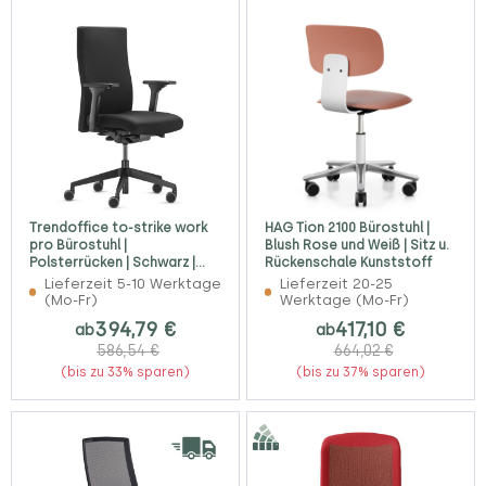
Trendoffice to-strike work
HAG Tion 2100 Bürostuhl |
pro Bürostuhl |
Blush Rose und Weiß | Sitz u.
Polsterrücken | Schwarz |
Rückenschale Kunststoff
Komplettausstattung
Lieferzeit 5-10 Werktage
Lieferzeit 20-25
(Mo-Fr)
Werktage (Mo-Fr)
394,79 €
417,10 €
ab
ab
586,54 €
664,02 €
(bis zu 33% sparen)
(bis zu 37% sparen)