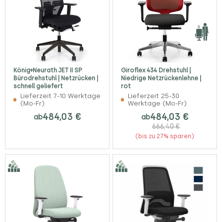
König+Neurath JET II SP
Giroflex 434 Drehstuhl |
Bürodrehstuhl | Netzrücken |
Niedrige Netzrückenlehne |
schnell geliefert
rot
Lieferzeit 7-10 Werktage
Lieferzeit 25-30
(Mo-Fr)
Werktage (Mo-Fr)
484,03 €
484,03 €
ab
ab
666,40 €
(bis zu 27% sparen)