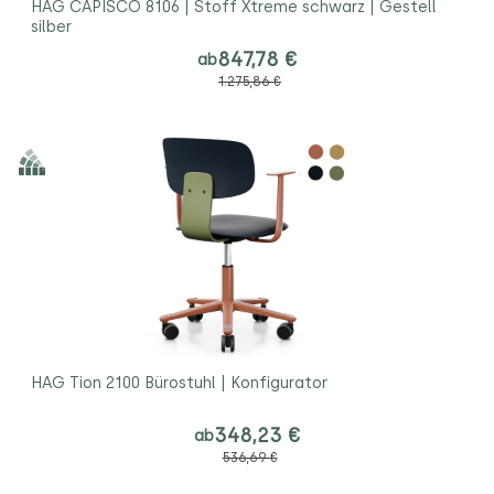
HAG CAPISCO 8106 | Stoff Xtreme schwarz | Gestell
silber
847,78 €
ab
1.275,86 €
HAG Tion 2100 Bürostuhl | Konfigurator
348,23 €
ab
536,69 €