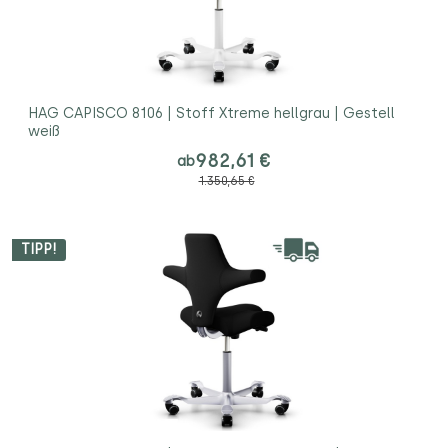
HAG CAPISCO 8106 | Stoff Xtreme hellgrau | Gestell
weiß
982,61 €
ab
1.350,65 €
TIPP!