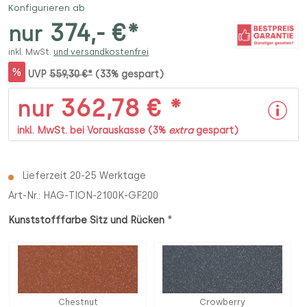
Konfigurieren ab
374,- €*
nur
inkl. MwSt.
und versandkostenfrei
%
UVP
559,30 €*
(33% gespart)
362,78 € *
nur
inkl. MwSt. bei Vorauskasse (3%
extra
gespart)
Lieferzeit 20-25 Werktage
Art-Nr.:
HAG-TION-2100K-GF200
*
Kunststofffarbe Sitz und Rücken
Chestnut
Crowberry