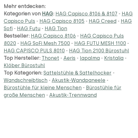
Mehr entdecken:
Kategorien von
HAG
:
HAG Capisco 8106 & 8107
-
HAG
Capisco Puls
-
HAG Capisco 8105
-
HAG Creed
-
HAG
Sofi
-
HAG Futu
-
HAG Tion
Bestseller:
HAG Capisco 8106
-
HAG Capisco Puls
8020
-
HAG SoFi Mesh 7500
-
HAG FUTU MESH 1100
-
HAG CAPISCO PULS 8010
-
HAG Tion 2100 Bürostuhl
Top Hersteller:
Thonet
-
Aeris
-
lapalma
-
Kristalia
-
Klöber Bürostuhl
Top Kategorien:
Sattelstühle & Sattelhocker
-
Wandschreibtisch
-
Akustik-Wandpaneele
-
Bürostühle für kleine Menschen
-
Bürostühle für
große Menschen
-
Akustik-Trennwand