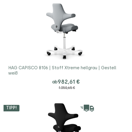
HAG CAPISCO 8106 | Stoff Xtreme hellgrau | Gestell
weiß
982,61 €
ab
1.350,65 €
TIPP!