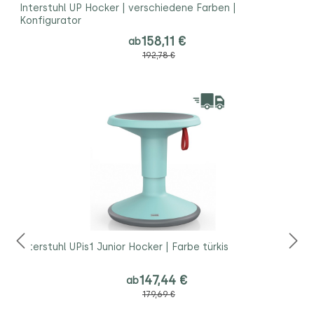
Interstuhl UP Hocker | verschiedene Farben |
Konfigurator
158,11 €
ab
192,78 €
Interstuhl UPis1 Junior Hocker | Farbe türkis
147,44 €
ab
179,69 €