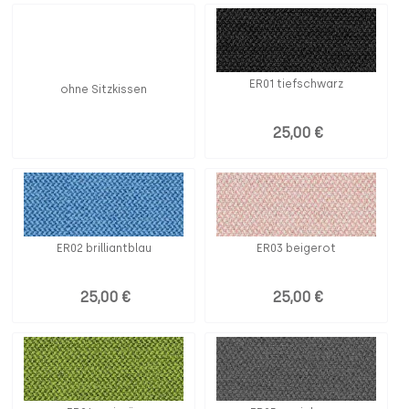
ER01 tiefschwarz
ohne Sitzkissen
25,00 €
ER02 brilliantblau
ER03 beigerot
25,00 €
25,00 €