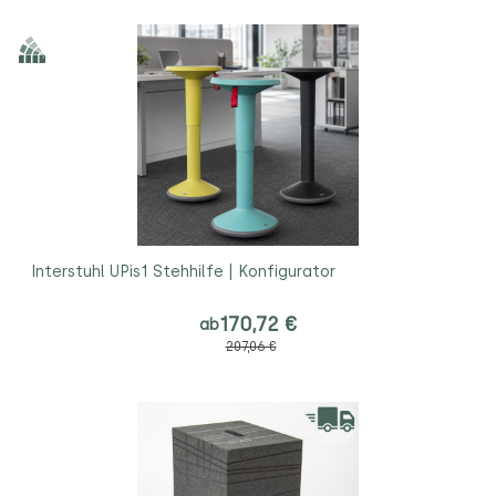
Interstuhl UPis1 Stehhilfe | Konfigurator
170,72 €
ab
207,06 €