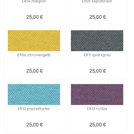
ER04 maigrün
ER05 sepiabraun
25,00 €
25,00 €
ER06 zitronengelb
ER11 quarzgrau
25,00 €
25,00 €
ER12 pastelltürkis
ER13 rotlila
25,00 €
25,00 €