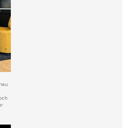
 neu
doch
ür