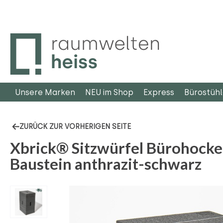
m Hauptinhalt springen
Zur Suche springen
Zur Hauptnavigation springen
Unsere Marken
NEU im Shop
Express
Bürostüh
ZURÜCK ZUR VORHERIGEN SEITE
Xbrick® Sitzwürfel Bürohocke
Baustein anthrazit-schwarz
Bildergalerie überspringen