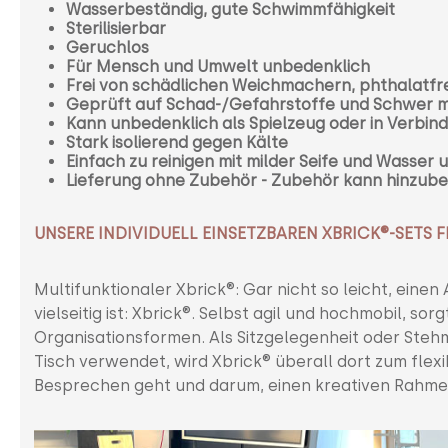
Wasserbeständig, gute Schwimmfähigkeit
Sterilisierbar
Geruchlos
Für Mensch und Umwelt unbedenklich
Frei von schädlichen Weichmachern, phthalatfre
Geprüft auf Schad-/Gefahrstoffe und Schwer me
Kann unbedenklich als Spielzeug oder in Verbi
Stark isolierend gegen Kälte
Einfach zu reinigen mit milder Seife und Wass
Lieferung ohne Zubehör - Zubehör kann hinzube
UNSERE INDIVIDUELL EINSETZBAREN XBRICK®-SETS FI
Multifunktionaler Xbrick®: Gar nicht so leicht, einen
vielseitig ist: Xbrick®. Selbst agil und hochmobil, s
Organisationsformen. Als Sitzgelegenheit oder Steh
Tisch verwendet, wird Xbrick® überall dort zum flexi
Besprechen geht und darum, einen kreativen Rahmen