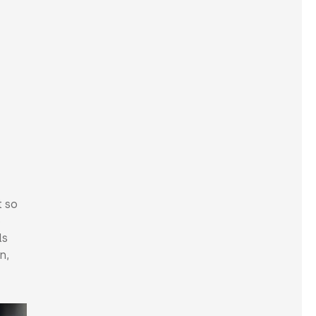
t so
e
ls
n,