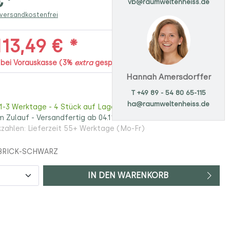
€*
vb@raumweltenheiss.de
 versandkostenfrei
13,49 € *
. bei Vorauskasse (3%
extra
gespart)
Hannah Amersdorffer
T +49 89 - 54 80 65-115
ha@raumweltenheiss.de
 1-3 Werktage - 4 Stück auf Lager
m Zulauf - Versandfertig ab 04.11.2026
zahlen: Lieferzeit 55+ Werktage (Mo-Fr)
BRICK-SCHWARZ
IN DEN WARENKORB