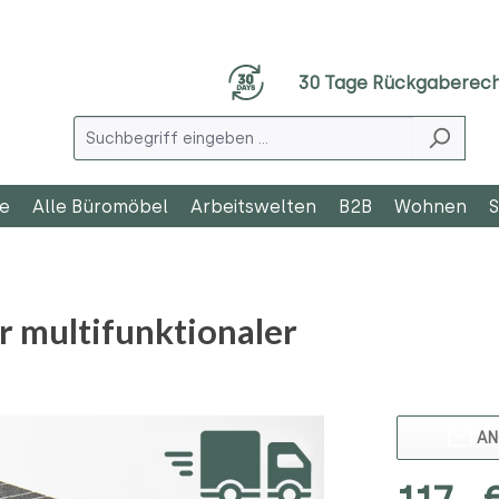
30 Tage Rückgaberec
le
Alle Büromöbel
Arbeitswelten
B2B
Wohnen
S
r multifunktionaler
AN