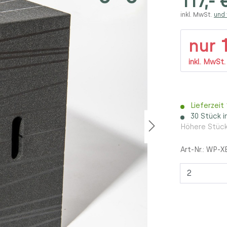
117,- 
inkl. MwSt.
und
1
nur
inkl. MwSt
Lieferzeit
30 Stück i
Höhere Stück
Art-Nr.:
WP-X
Anzahl