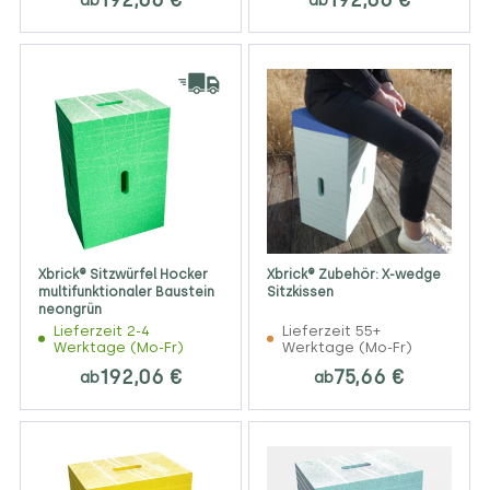
192,06 €
192,06 €
ab
ab
Xbrick® Sitzwürfel Hocker
Xbrick® Zubehör: X-wedge
multifunktionaler Baustein
Sitzkissen
neongrün
Lieferzeit 2-4
Lieferzeit 55+
Werktage (Mo-Fr)
Werktage (Mo-Fr)
192,06 €
75,66 €
ab
ab