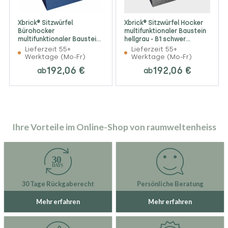
Xbrick® Sitzwürfel
Xbrick® Sitzwürfel Hocker
Bürohocker
multifunktionaler Baustein
multifunktionaler Baustein
hellgrau - B1 schwer
blau
entflammbar
Lieferzeit 55+
Lieferzeit 55+
Werktage (Mo-Fr)
Werktage (Mo-Fr)
192,06 €
192,06 €
ab
ab
Ihre Vorteile im Online-Shop von raumweltenheiss
30 Tage Rückgaberecht
Persönliche Beratung
Mehr erfahren
Mehr erfahren