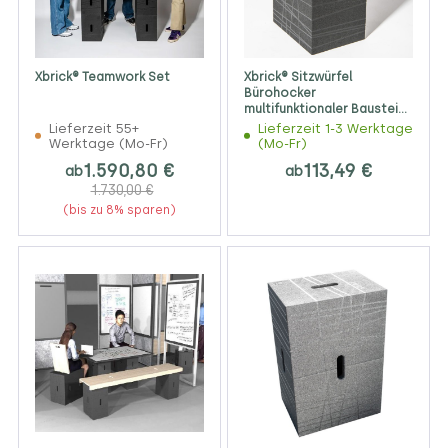
Xbrick® Teamwork Set
Xbrick® Sitzwürfel
Bürohocker
multifunktionaler Baustein
anthrazit-schwarz
Lieferzeit 55+
Lieferzeit 1-3 Werktage
Werktage (Mo-Fr)
(Mo-Fr)
1.590,80 €
113,49 €
ab
ab
1.730,00 €
(bis zu 8% sparen)