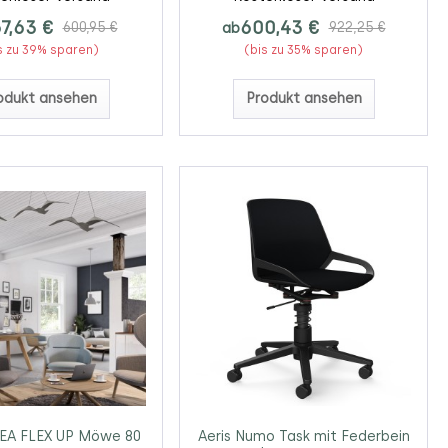
7,63 €
600,43 €
600,95 €
ab
922,25 €
s zu 39% sparen)
(bis zu 35% sparen)
odukt ansehen
Produkt ansehen
EA FLEX UP Möwe 80
Aeris Numo Task mit Federbein