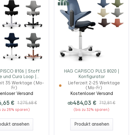
ISCO 8106 | Stoff
HAG CAPISCO PULS 8020 |
e und Cura Loop |
Konfigurator
Konfigurator
eit 35 Werktage (Mo-
Lieferzeit 2-25 Werktage
Fr)
(Mo-Fr)
enloser Versand
Kostenloser Versand
6,65 €
484,03 €
1.275,68 €
ab
712,81 €
s zu 28% sparen)
(bis zu 32% sparen)
odukt ansehen
Produkt ansehen