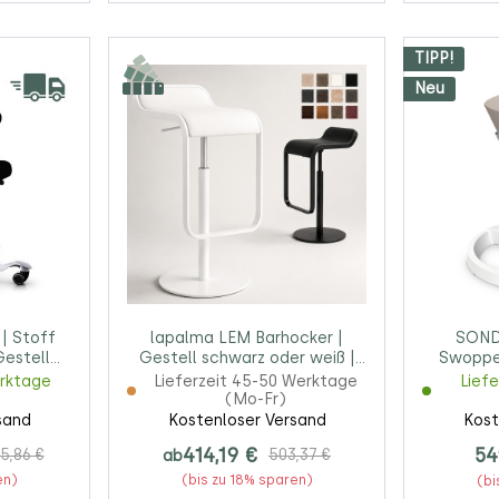
TIPP!
Neu
| Stoff
lapalma LEM Barhocker |
SOND
Gestell
Gestell schwarz oder weiß |
Swoppe
Konfigurator
Brown | G
erktage
Lieferzeit 45-50 Werktage
Lief
(Mo-Fr)
sand
Kostenloser Versand
Kost
414,19 €
54
5,86 €
ab
503,37 €
en)
(bis zu 18% sparen)
(bi