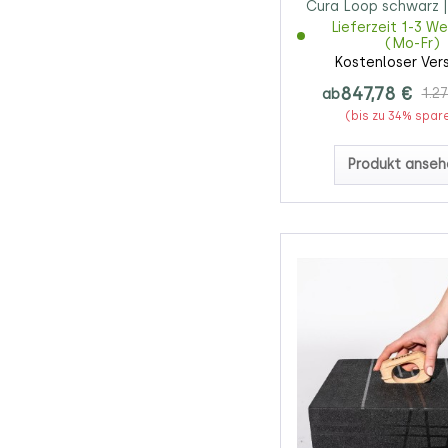
Cura Loop schwarz |
schwarz
Lieferzeit 1-3 W
(Mo-Fr)
Kostenloser Ver
847,78 €
ab
1.27
(bis zu 34% spar
Produkt anseh