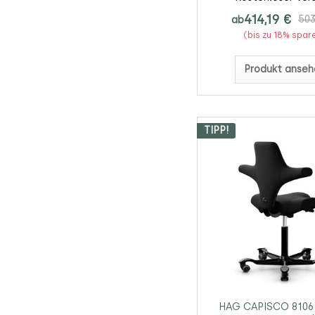
414,19 €
ab
503
(bis zu 18% spar
Produkt anseh
TIPP!
HAG CAPISCO 8106 