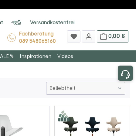
ht
Versandkostenfrei
Fachberatung
0,00 €
089 548065160
ALE %
Inspirationen
Videos