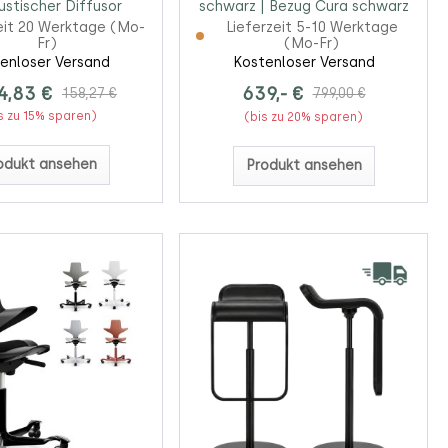
stischer Diffusor
schwarz | Bezug Cura schwarz
eit 20 Werktage (Mo-
Lieferzeit 5-10 Werktage
Fr)
(Mo-Fr)
enloser Versand
Kostenloser Versand
4,83 €
639,- €
158,27 €
799,00 €
s zu 15% sparen)
(bis zu 20% sparen)
odukt ansehen
Produkt ansehen