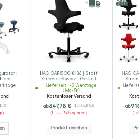
urator |
HAG CAPISCO 8106 | Stoff
HAG CAP
hlbar
Xtreme schwarz | Gestell
Xtrem
schwarz
Werktage
Lieferzeit 1-3 Werktage
Lieferz
(Mo-Fr)
sand
Kostenloser Versand
Kost
847,78 €
91
0 €
ab
1.275,86 €
ab
(bis zu 34% sparen)
(bi
en)
Produkt ansehen
Pr
en