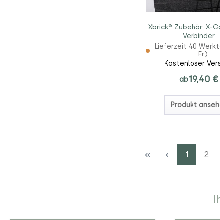
Xbrick® Zubehör: X-
Verbinder
Lieferzeit 40 Werk
Fr)
Kostenloser Ver
19,40 €
ab
Produkt anseh
Seite
Seit
1
2
I