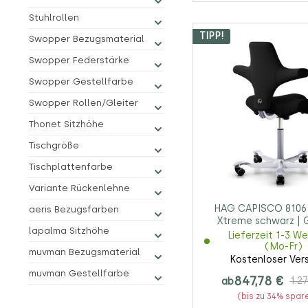
Stuhlrollen
TIPP!
Swopper Bezugsmaterial
Swopper Federstärke
Swopper Gestellfarbe
Swopper Rollen/Gleiter
Thonet Sitzhöhe
Tischgröße
Tischplattenfarbe
Variante Rückenlehne
HAG CAPISCO 8106 
aeris Bezugsfarben
Xtreme schwarz | 
lapalma Sitzhöhe
silber
Lieferzeit 1-3 W
(Mo-Fr)
muvman Bezugsmaterial
Kostenloser Ver
muvman Gestellfarbe
847,78 €
ab
1.27
(bis zu 34% spar