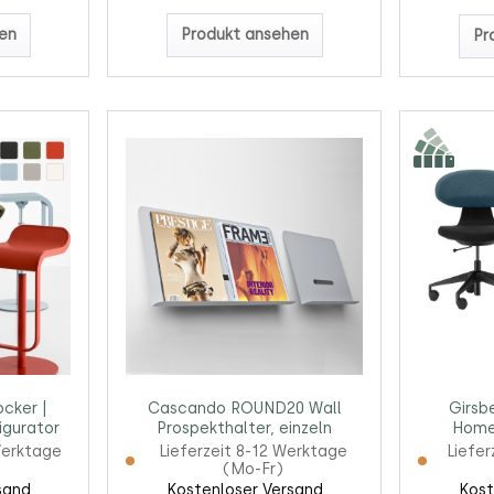
en
Produkt ansehen
Pr
cker |
Cascando ROUND20 Wall
Girsb
igurator
Prospekthalter, einzeln
Homeo
Werktage
Lieferzeit 8-12 Werktage
Liefer
(Mo-Fr)
sand
Kostenloser Versand
Kost