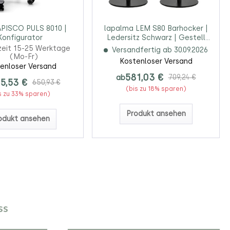
PISCO PULS 8010 |
lapalma LEM S80 Barhocker |
Konfigurator
Ledersitz Schwarz | Gestell
schwarz | Gasfeder schwarz
zeit 15-25 Werktage
Versandfertig ab 30.09.2026
(Mo-Fr)
Kostenloser Versand
enloser Versand
581,03 €
ab
709,24 €
5,53 €
650,93 €
(bis zu 18% sparen)
s zu 33% sparen)
Produkt ansehen
odukt ansehen
ss