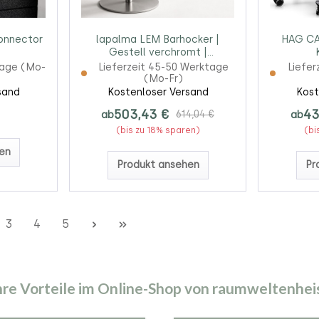
Connector
lapalma LEM Barhocker |
HAG CA
Gestell verchromt |
Konfigurator
tage (Mo-
Lieferzeit 45-50 Werktage
Liefer
(Mo-Fr)
sand
Kostenloser Versand
Kost
503,43 €
43
ab
614,04 €
ab
(bis zu 18% sparen)
(bi
en
Produkt ansehen
Pr
e
Seite
Seite
Seite
3
4
5
hre Vorteile im Online-Shop von raumweltenhei