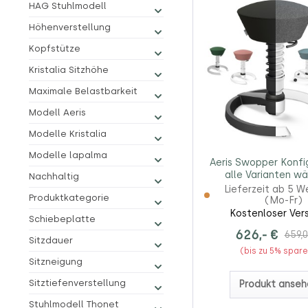
HAG Stuhlmodell
Höhenverstellung
Kopfstütze
Kristalia Sitzhöhe
Maximale Belastbarkeit
Modell Aeris
Modelle Kristalia
Modelle lapalma
Aeris Swopper Konfig
alle Varianten wä
Nachhaltig
Lieferzeit ab 5 
Produktkategorie
(Mo-Fr)
Kostenloser Ver
Schiebeplatte
626,- €
659,0
Sitzdauer
(bis zu 5% spar
Sitzneigung
Sitztiefenverstellung
Produkt anseh
Stuhlmodell Thonet