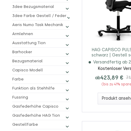
3dee Bezugsmaterial
3dee Farbe Gestell / Feder
Aeris Numo Task Mechanik
Armlehnen
Ausstattung Tion
HAG CAPISCO PULS
Barhocker
schwarz | Gestell 
Bezugsmaterial
Versandfertig ab 2
Kostenloser Ver
Capisco Modell
423,89 €
ab
71
Farbe
(bis zu 41% spar
Funktion als Stehhilfe
Fussring
Produkt anseh
Gasfederhöhe Capisco
Gasfederhöhe HAG Tion
Gestellfarbe