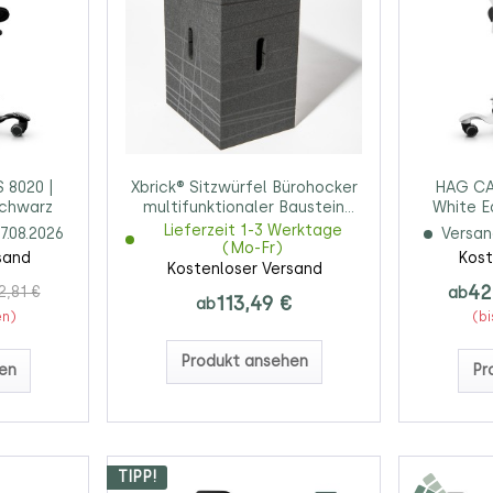
 8020 |
Xbrick® Sitzwürfel Bürohocker
HAG CA
schwarz
multifunktionaler Baustein
White Ed
anthrazit-schwarz
Schwa
Lieferzeit 1-3 Werktage
7.08.2026
Versan
(Mo-Fr)
sand
Kost
Kostenloser Versand
42
2,81 €
ab
113,49 €
ab
en)
(bi
Produkt ansehen
en
Pr
TIPP!