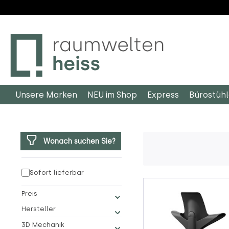
m Hauptinhalt springen
Zur Suche springen
Zur Hauptnavigation springen
Unsere Marken
NEU im Shop
Express
Bürostüh
Wonach suchen Sie?
Sofort lieferbar
Preis
Hersteller
3D Mechanik