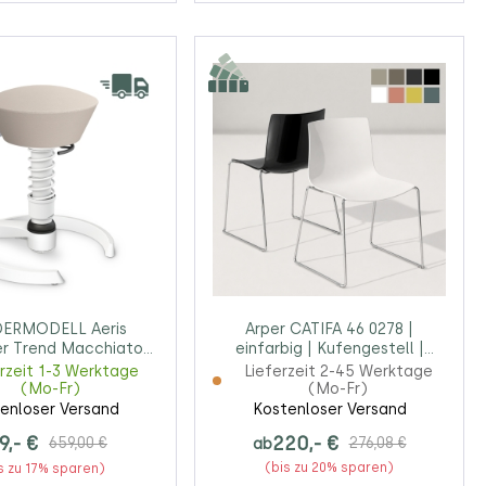
ERMODELL Aeris
Arper CATIFA 46 0278 |
r Trend Macchiato
einfarbig | Kufengestell |
estell weiß | Gleiter
Esszimmerstuhl | Kantinenstuhl
erzeit 1-3 Werktage
Lieferzeit 2-45 Werktage
(Mo-Fr)
(Mo-Fr)
enloser Versand
Kostenloser Versand
9,- €
220,- €
659,00 €
ab
276,08 €
(bis zu 20% sparen)
s zu 17% sparen)