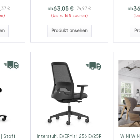
63,05 €
36
,37 €
ab
74,97 €
ab
en)
(bis zu 16% sparen)
(bi
en
Produkt ansehen
Pr
| Stoff
Interstuhl EVERYis1 256 EV25R
WINI WIN