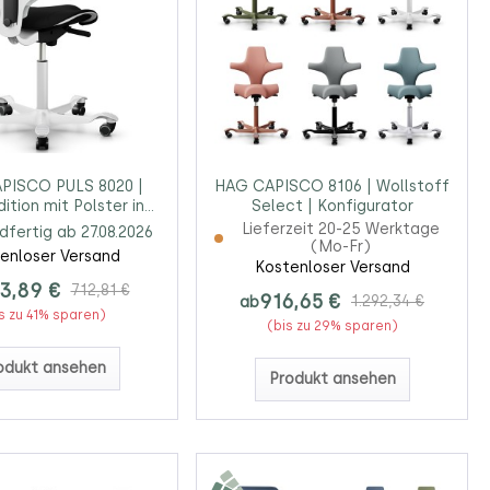
PISCO PULS 8020 |
HAG CAPISCO 8106 | Wollstoff
ition mit Polster in
Select | Konfigurator
rz | Gestell weiß
Lieferzeit 20-25 Werktage
dfertig ab 27.08.2026
(Mo-Fr)
enloser Versand
Kostenloser Versand
3,89 €
712,81 €
916,65 €
ab
1.292,34 €
s zu 41% sparen)
(bis zu 29% sparen)
odukt ansehen
Produkt ansehen