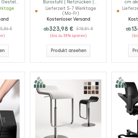
 Gestell
Bürostuhl | Netzrücken |
cm aku
Schwarz
erktage
Lieferzeit 5-7 Werktage
Lieferz
(Mo-Fr)
sand
Kostenloser Versand
Kost
323,98 €
13
5,86 €
ab
518,84 €
ab
en)
(bis zu 38% sparen)
(bi
en
Produkt ansehen
Pr