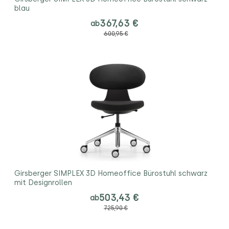
blau
367,63 €
ab
600,95 €
Girsberger SIMPLEX 3D Homeoffice Bürostuhl schwarz
mit Designrollen
503,43 €
ab
725,90 €