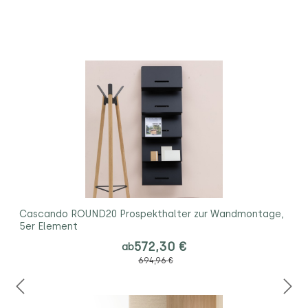
Cascando ROUND20 Prospekthalter zur Wandmontage,
5er Element
572,30 €
ab
694,96 €