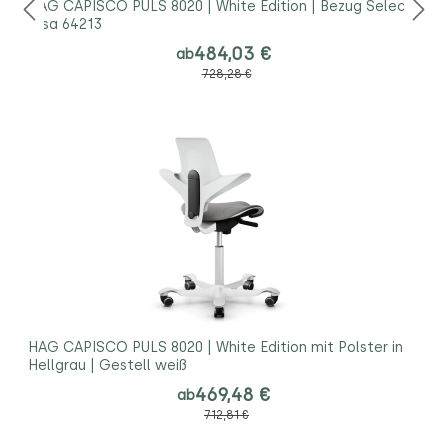
HAG CAPISCO PULS 8020 | White Edition | Bezug Select
rosa 64213
484,03 €
ab
728,28 €
HAG CAPISCO PULS 8020 | White Edition mit Polster in
Hellgrau | Gestell weiß
469,48 €
ab
712,81 €