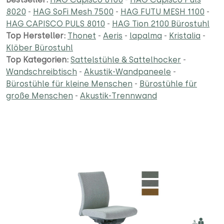
8020
-
HAG SoFi Mesh 7500
-
HAG FUTU MESH 1100
-
HAG CAPISCO PULS 8010
-
HAG Tion 2100 Bürostuhl
Top Hersteller:
Thonet
-
Aeris
-
lapalma
-
Kristalia
-
Klöber Bürostuhl
Top Kategorien:
Sattelstühle & Sattelhocker
-
Wandschreibtisch
-
Akustik-Wandpaneele
-
Bürostühle für kleine Menschen
-
Bürostühle für
große Menschen
-
Akustik-Trennwand