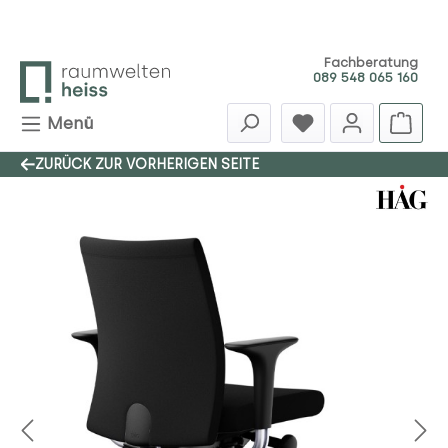
Zum Hauptinhalt springen
Fachberatung
089 548 065 160
Menü
ZURÜCK ZUR VORHERIGEN SEITE
Bildergalerie überspringen