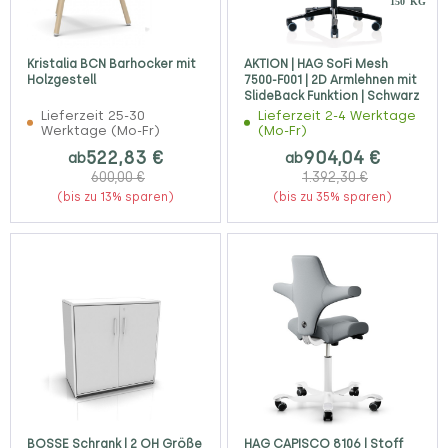
Kristalia BCN Barhocker mit
AKTION | HAG SoFi Mesh
Holzgestell
7500-F001 | 2D Armlehnen mit
SlideBack Funktion | Schwarz
Lieferzeit 25-30
Lieferzeit 2-4 Werktage
Werktage (Mo-Fr)
(Mo-Fr)
522,83 €
904,04 €
ab
ab
600,00 €
1.392,30 €
(bis zu 13% sparen)
(bis zu 35% sparen)
BOSSE Schrank | 2 OH Größe
HAG CAPISCO 8106 | Stoff