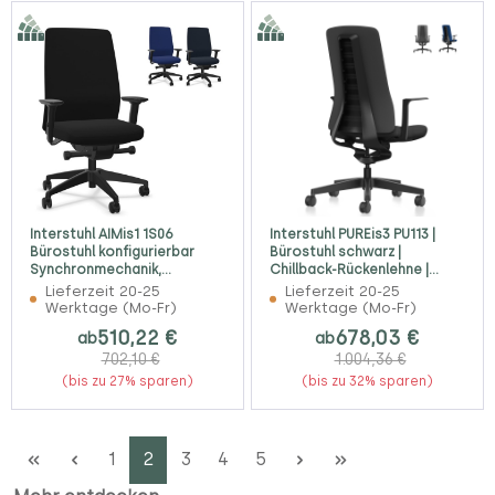
Interstuhl AIMis1 1S06
Interstuhl PUREis3 PU113 |
Bürostuhl konfigurierbar
Bürostuhl schwarz |
Synchronmechanik,
Chillback-Rückenlehne |
Chillback-Rückenlehne
Konfigurator
Lieferzeit 20-25
Lieferzeit 20-25
Werktage (Mo-Fr)
Werktage (Mo-Fr)
510,22 €
678,03 €
ab
ab
702,10 €
1.004,36 €
(bis zu 27% sparen)
(bis zu 32% sparen)
Seite
Seite
Seite
Seite
Seite
1
2
3
4
5