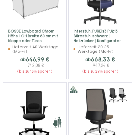
BOSSE Lowboard Chrom
Interstuhl PUREis3 PU213 |
Höhe 1 OH Breite 80 cm mit
Bürostuhl schwarz |
Klappe oder Türen
Netzrücken | Konfigurator
Lieferzeit 40 Werktage
Lieferzeit 20-25
(Mo-Fr)
Werktage (Mo-Fr)
646,99 €
668,33 €
ab
ab
742,08 €
947,24 €
(bis zu 13% sparen)
(bis zu 29% sparen)