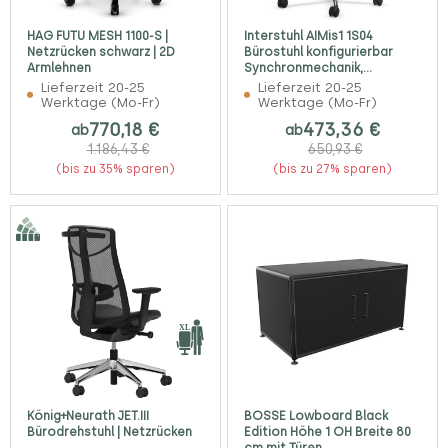
HAG FUTU MESH 1100-S |
Interstuhl AIMis1 1S04
Netzrücken schwarz | 2D
Bürostuhl konfigurierbar
Armlehnen
Synchronmechanik,
Netzrückenlehne
Lieferzeit 20-25
Lieferzeit 20-25
Werktage (Mo-Fr)
Werktage (Mo-Fr)
770,18 €
473,36 €
ab
ab
1.186,43 €
650,93 €
(bis zu 35% sparen)
(bis zu 27% sparen)
König+Neurath JET.III
BOSSE Lowboard Black
Bürodrehstuhl | Netzrücken
Edition Höhe 1 OH Breite 80
cm mit Türen