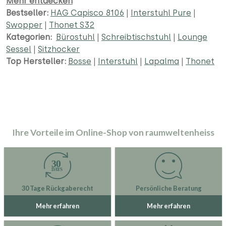
Mehr entdecken
Bestseller:
HAG Capisco 8106
|
Interstuhl Pure
|
Swopper
|
Thonet S32
Kategorien:
Bürostuhl
|
Schreibtischstuhl
|
Lounge
Sessel
|
Sitzhocker
Top Hersteller:
Bosse
|
Interstuhl
|
Lapalma
|
Thonet
Ihre Vorteile im Online-Shop von raumweltenheiss
30 Tage Rückgaberecht
Persönliche Beratung
Mehr erfahren
Mehr erfahren