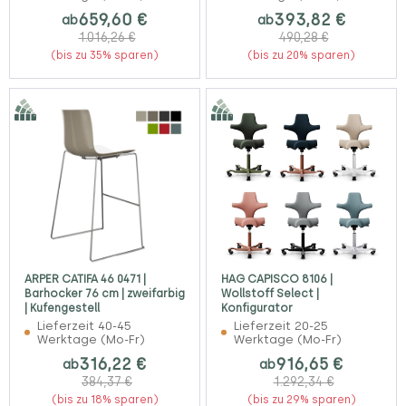
659,60 €
393,82 €
ab
ab
1.016,26 €
490,28 €
(bis zu 35% sparen)
(bis zu 20% sparen)
ARPER CATIFA 46 0471 |
HAG CAPISCO 8106 |
Barhocker 76 cm | zweifarbig
Wollstoff Select |
| Kufengestell
Konfigurator
Lieferzeit 40-45
Lieferzeit 20-25
Werktage (Mo-Fr)
Werktage (Mo-Fr)
316,22 €
916,65 €
ab
ab
384,37 €
1.292,34 €
(bis zu 18% sparen)
(bis zu 29% sparen)