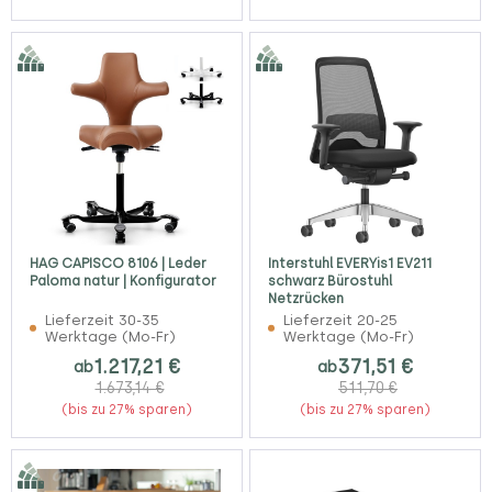
HAG CAPISCO 8106 | Leder
Interstuhl EVERYis1 EV211
Paloma natur | Konfigurator
schwarz Bürostuhl
Netzrücken
Lieferzeit 30-35
Lieferzeit 20-25
Werktage (Mo-Fr)
Werktage (Mo-Fr)
1.217,21 €
371,51 €
ab
ab
1.673,14 €
511,70 €
(bis zu 27% sparen)
(bis zu 27% sparen)