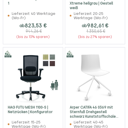
1
Xtreme hellgrau | Gestell
weiß
Lieferzeit 40 Werktage
Lieferzeit 20-25
(Mo-Fr)
Werktage (Mo-Fr)
823,53 €
982,61 €
ab
ab
944,26 €
1.350,65 €
(bis zu 13% sparen)
(bis zu 27% sparen)
HAG FUTU MESH 1100-S |
Arper CATIFA 46 0369 mit
Netzrücken | Konfigurator
Sternfuß Drehgestell
schwarz Kunststoffschale
einfarbig mit Armlehnen
Lieferzeit 15-25
Lieferzeit 40-45
Werktage (Mo-Fr)
Werktage (Mo-Fr)