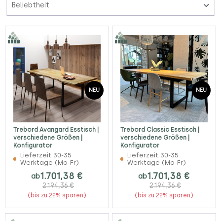
NEU
NEU
Trebord Avangard Esstisch |
Trebord Classic Esstisch |
verschiedene Größen |
verschiedene Größen |
Konfigurator
Konfigurator
Lieferzeit 30-35
Lieferzeit 30-35
Werktage (Mo-Fr)
Werktage (Mo-Fr)
1.701,38 €
1.701,38 €
ab
ab
2.194,36 €
2.194,36 €
(bis zu 22% sparen)
(bis zu 22% sparen)