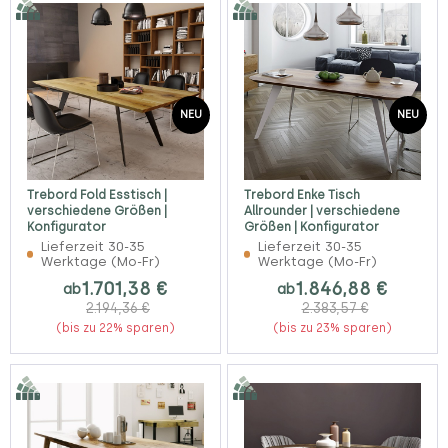
NEU
NEU
Trebord Fold Esstisch |
Trebord Enke Tisch
verschiedene Größen |
Allrounder | verschiedene
Konfigurator
Größen | Konfigurator
Lieferzeit 30-35
Lieferzeit 30-35
Werktage (Mo-Fr)
Werktage (Mo-Fr)
1.701,38 €
1.846,88 €
ab
ab
2.194,36 €
2.383,57 €
(bis zu 22% sparen)
(bis zu 23% sparen)