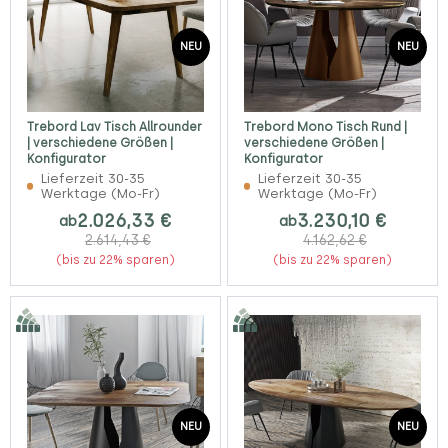
NEU
NEU
Trebord Lav Tisch Allrounder
Trebord Mono Tisch Rund |
| verschiedene Größen |
verschiedene Größen |
Konfigurator
Konfigurator
Lieferzeit 30-35
Lieferzeit 30-35
Werktage (Mo-Fr)
Werktage (Mo-Fr)
2.026,33 €
3.230,10 €
ab
ab
2.614,43 €
4.162,62 €
(bis zu 22% sparen)
(bis zu 22% sparen)
NEU
NEU