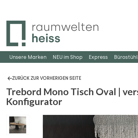
m Hauptinhalt springen
Zur Suche springen
Zur Hauptnavigation springen
Unsere Marken
NEU im Shop
Express
Bürostüh
ZURÜCK ZUR VORHERIGEN SEITE
Trebord Mono Tisch Oval | ve
Konfigurator
Bildergalerie überspringen