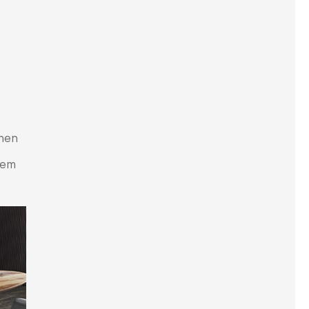
rnen
dem