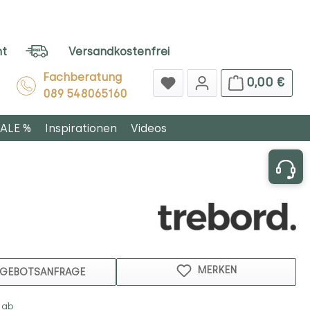
ht
Versandkostenfrei
Fachberatung
0,00 €
089 548065160
ALE %
Inspirationen
Videos
MERKEN
GEBOTSANFRAGE
 ab