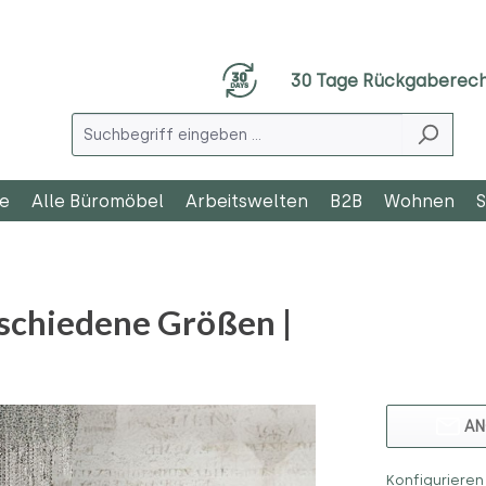
30 Tage Rückgaberec
le
Alle Büromöbel
Arbeitswelten
B2B
Wohnen
S
rschiedene Größen |
AN
Konfigurieren