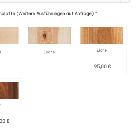
*
hplatte (Weitere Ausführungen auf Anfrage)
Eiche
e
Esche
95,00 €
s
,00 €