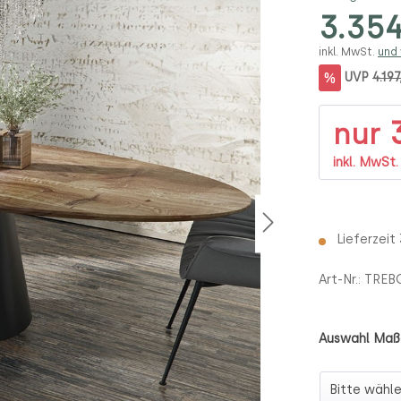
3.354
inkl. MwSt.
und
%
UVP
4.197
3
nur
inkl. MwSt
Lieferzeit
Art-Nr.:
TREB
Auswahl Maß
Auswahl Ma