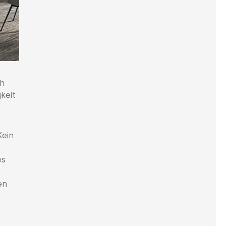
ch
keit
Kein
o
es
en