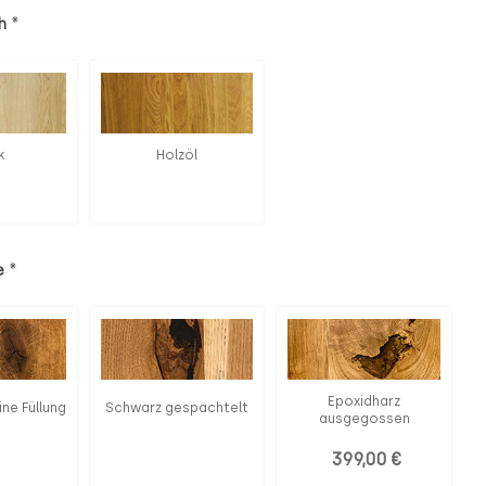
*
h
k
Holzöl
*
e
Epoxidharz
ine Füllung
Schwarz gespachtelt
ausgegossen
399,00 €