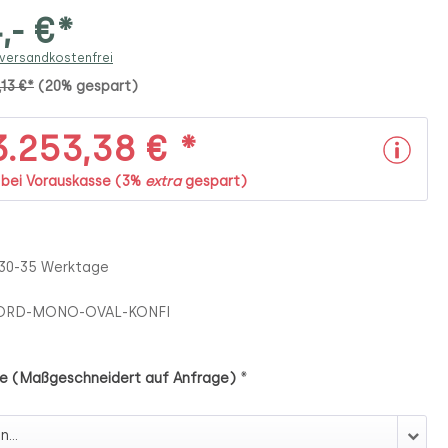
,- €*
 versandkostenfrei
,13 €*
(20% gespart)
.253,38 € *
. bei Vorauskasse (3%
extra
gespart)
 30-35 Werktage
ORD-MONO-OVAL-KONFI
*
e (Maßgeschneidert auf Anfrage)
ße (Maßgeschneidert auf Anfrage)