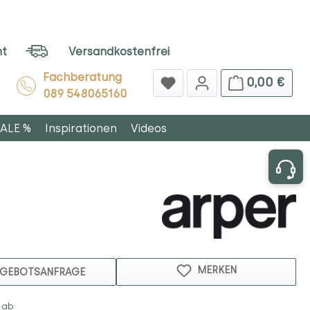
ht
Versandkostenfrei
Fachberatung
0,00 €
089 548065160
ALE %
Inspirationen
Videos
MERKEN
GEBOTSANFRAGE
 ab