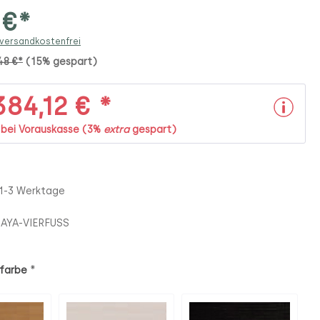
 €*
 versandkostenfrei
48 €*
(15% gespart)
84,12 € *
. bei Vorauskasse (3%
extra
gespart)
 1-3 Werktage
AYA-VIERFUSS
*
farbe