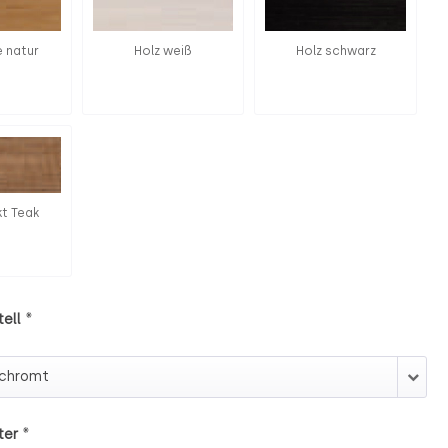
e natur
Holz weiß
Holz schwarz
kt Teak
*
ell
stell
*
ter