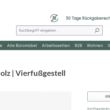
30 Tage Rückgaberec
le
Alle Büromöbel
Arbeitswelten
B2B
Wohnen
S
olz | Vierfußgestell
AN
Konfigurieren