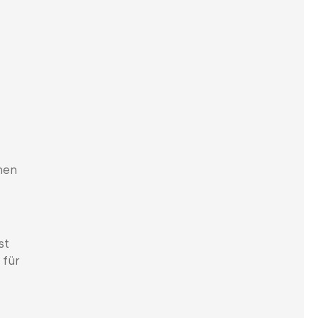
hen
st
 für