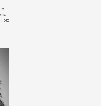
 in
eine
 Holz
n
n