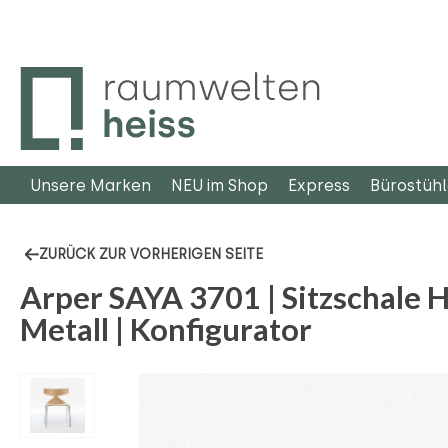
m Hauptinhalt springen
Zur Suche springen
Zur Hauptnavigation springen
Unsere Marken
NEU im Shop
Express
Bürostüh
ZURÜCK ZUR VORHERIGEN SEITE
Arper SAYA 3701 | Sitzschale H
Metall | Konfigurator
Bildergalerie überspringen