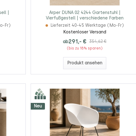
ell |
Arper DUNA 02 4244 Gartenstuhl |
Vierfußgestell | verschiedene Farben
o-Fr)
Lieferzeit 40-45 Werktage (Mo-Fr)
Kostenloser Versand
291,- €
ab
354,62 €
(bis zu 18% sparen)
Produkt ansehen
Neu