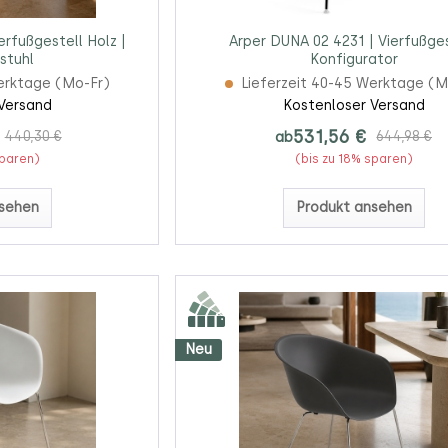
erfußgestell Holz |
Arper DUNA 02 4231 | Vierfußges
stuhl
Konfigurator
erktage (Mo-Fr)
Lieferzeit 40-45 Werktage (M
Versand
Kostenloser Versand
531,56 €
440,30 €
ab
644,98 €
sparen)
(bis zu 18% sparen)
sehen
Produkt ansehen
Neu