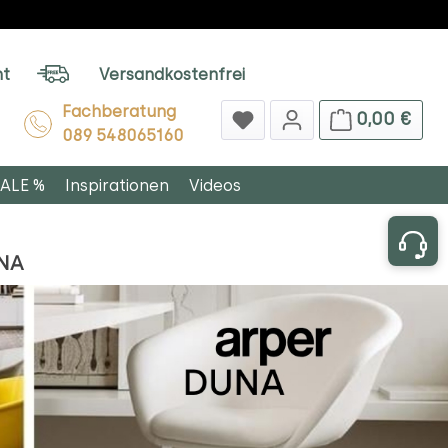
ht
Versandkostenfrei
Fachberatung
0,00 €
089 548065160
ALE %
Inspirationen
Videos
NA