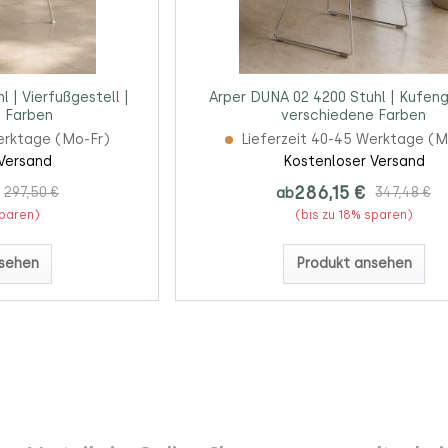
 | Vierfußgestell |
Arper DUNA 02 4200 Stuhl | Kufeng
 Farben
verschiedene Farben
erktage (Mo-Fr)
Lieferzeit 40-45 Werktage (M
Versand
Kostenloser Versand
286,15 €
297,50 €
ab
347,48 €
sparen)
(bis zu 18% sparen)
sehen
Produkt ansehen