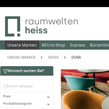
m Hauptinhalt springen
Zur Suche springen
Zur Hauptnavigation springen
Unsere Marken
NEU im Shop
Express
Bürostüh
UNSERE MARKEN
ARPER
DUNA
Wonach suchen Sie?
Sofort lieferbar
Preis
Produktkategorie