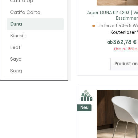
Catifa Up
Catifa Carta
Arper DUNA 02 4203 | Vi
Esszimmer
Duna
Lieferzeit 40-45 W
Kostenloser 
Kinesit
362,78 €
ab
Leaf
(bis zu 18% 
Saya
Produkt an
Song
Neu