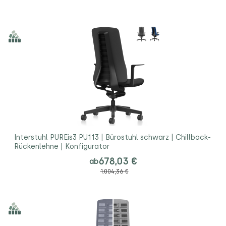
Interstuhl PUREis3 PU113 | Bürostuhl schwarz | Chillback-
Rückenlehne | Konfigurator
678,03 €
ab
1.004,36 €