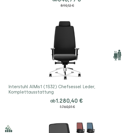
890,12 €
Interstuhl AIMis1 (1S32) Chefsessel Leder,
Komplettausstattung
1.280,40 €
ab
1.760,01 €