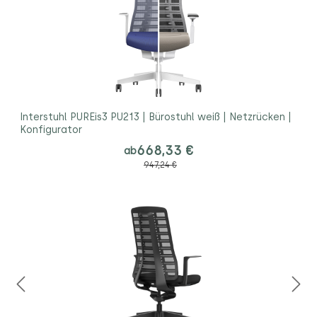
Interstuhl PUREis3 PU213 | Bürostuhl weiß | Netzrücken |
Konfigurator
668,33 €
ab
947,24 €