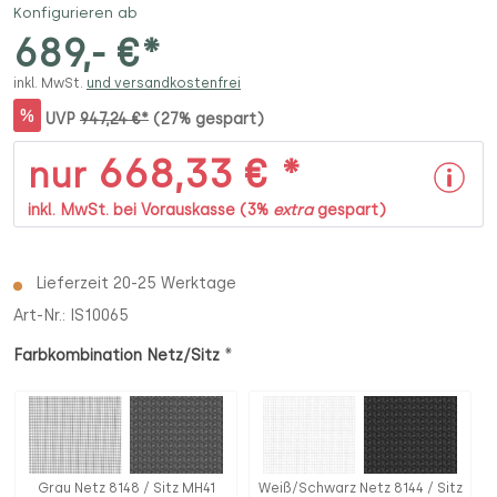
Konfigurieren ab
689,- €*
inkl. MwSt.
und versandkostenfrei
%
UVP
947,24 €*
(27% gespart)
668,33 € *
nur
inkl. MwSt. bei Vorauskasse (3%
extra
gespart)
Lieferzeit 20-25 Werktage
Art-Nr.:
IS10065
*
Farbkombination Netz/Sitz
Grau Netz 8148 / Sitz MH41
Weiß/Schwarz Netz 8144 / Sitz