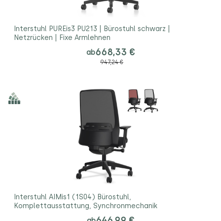
Interstuhl PUREis3 PU213 | Bürostuhl schwarz |
Netzrücken | Fixe Armlehnen
668,33 €
ab
947,24 €
Interstuhl AIMis1 (1S04) Bürostuhl,
Komplettausstattung, Synchronmechanik
646,99 €
ab