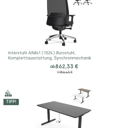
Interstuhl AIMis1 (1S24) Bürostuhl,
Komplettausstattung, Synchronmechanik
862,33 €
ab
1.186,43 €
TIPP!