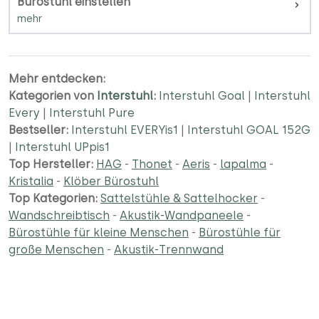
Bürostuhl einstellen
Mehr entdecken:
Kategorien von
Interstuhl
:
Interstuhl Goal
|
Interstuhl
Every
|
Interstuhl Pure
Bestseller:
Interstuhl EVERYis1
|
Interstuhl GOAL 152G
|
Interstuhl UPpis1
Top Hersteller:
HAG
-
Thonet
-
Aeris
-
lapalma
-
Kristalia
-
Klöber Bürostuhl
Top Kategorien:
Sattelstühle & Sattelhocker
-
Wandschreibtisch
-
Akustik-Wandpaneele
-
Bürostühle für kleine Menschen
-
Bürostühle für
große Menschen
-
Akustik-Trennwand