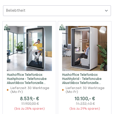
Hushoffice Telefonbox
Hushoffice Telefonbox
Hushphone - Telefoncube
Hushhybrid - Telefoncube
Akustikbox Telefonzelle
Akustikbox Telefonzelle
konfigurierbar
konfigurierbar
Lieferzeit 30 Werktage
Lieferzeit 30 Werktage
(Mo-Fr)
(Mo-Fr)
8.539,- €
10.100,- €
11.900,00 €
14.232,40 €
(bis zu 28% sparen)
(bis zu 29% sparen)