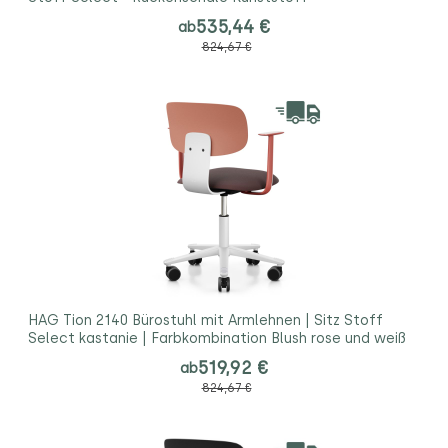
535,44 €
ab
824,67 €
HAG Tion 2140 Bürostuhl mit Armlehnen | Sitz Stoff
Select kastanie | Farbkombination Blush rose und weiß
519,92 €
ab
824,67 €