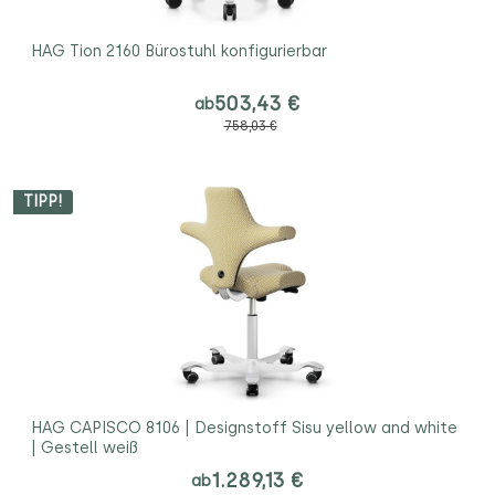
HAG Tion 2160 Bürostuhl konfigurierbar
503,43 €
ab
758,03 €
TIPP!
HAG CAPISCO 8106 | Designstoff Sisu yellow and white
| Gestell weiß
1.289,13 €
ab