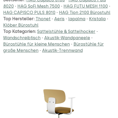
8020
-
HAG SoFi Mesh 7500
-
HAG FUTU MESH 1100
-
HAG CAPISCO PULS 8010
-
HAG Tion 2100 Bürostuhl
Top Hersteller:
Thonet
-
Aeris
-
lapalma
-
Kristalia
-
Klöber Bürostuhl
Top Kategorien:
Sattelstühle & Sattelhocker
-
Wandschreibtisch
-
Akustik-Wandpaneele
-
Bürostühle für kleine Menschen
-
Bürostühle für
große Menschen
-
Akustik-Trennwand