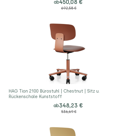
450,08 €
ab
692,58 €
HAG Tion 2100 Bürostuhl | Chestnut | Sitz u.
Rückenschale Kunststoff
348,23 €
ab
536,69 €