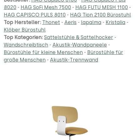
8020
-
HAG SoFi Mesh 7500
-
HAG FUTU MESH 1100
-
HAG CAPISCO PULS 8010
-
HAG Tion 2100 Bürostuhl
Top Hersteller:
Thonet
-
Aeris
-
lapalma
-
Kristalia
-
Klöber Bürostuhl
Top Kategorien:
Sattelstühle & Sattelhocker
-
Wandschreibtisch
-
Akustik-Wandpaneele
-
Bürostühle für kleine Menschen
-
Bürostühle für
große Menschen
-
Akustik-Trennwand