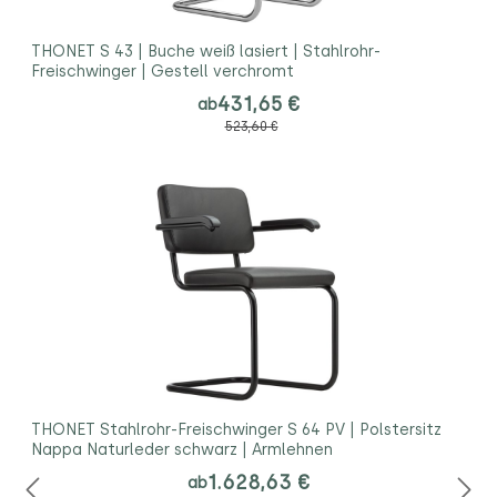
THONET S 43 | Buche weiß lasiert | Stahlrohr-
Freischwinger | Gestell verchromt
431,65 €
ab
523,60 €
THONET Stahlrohr-Freischwinger S 64 PV | Polstersitz
Nappa Naturleder schwarz | Armlehnen
1.628,63 €
ab