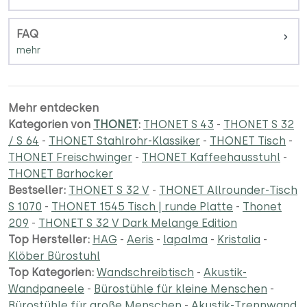
FAQ
Mehr entdecken
Kategorien von
THONET
:
THONET S 43
-
THONET S 32
/ S 64
-
THONET Stahlrohr-Klassiker
-
THONET Tisch
-
THONET Freischwinger
-
THONET Kaffeehausstuhl
-
THONET Barhocker
Bestseller:
THONET S 32 V
-
THONET Allrounder-Tisch
S 1070
-
THONET 1545 Tisch | runde Platte
-
Thonet
209
-
THONET S 32 V Dark Melange Edition
Top Hersteller:
HAG
-
Aeris
-
lapalma
-
Kristalia
-
Klöber Bürostuhl
Top Kategorien:
Wandschreibtisch
-
Akustik-
Wandpaneele
-
Bürostühle für kleine Menschen
-
Bürostühle für große Menschen
-
Akustik-Trennwand