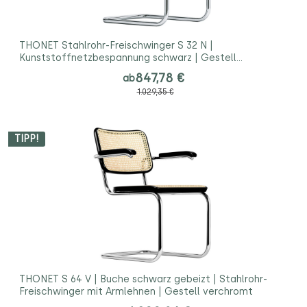
THONET Stahlrohr-Freischwinger S 32 N |
Kunststoffnetzbespannung schwarz | Gestell
verchromt
847,78 €
ab
1.029,35 €
TIPP!
THONET S 64 V | Buche schwarz gebeizt | Stahlrohr-
Freischwinger mit Armlehnen | Gestell verchromt