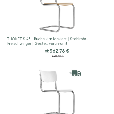
THONET S 43 | Buche klar lackiert | Stahlrohr-
Freischwinger | Gestell verchromt
362,78 €
ab
440,30 €