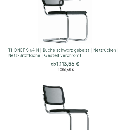
THONET S 64 N | Buche schwarz gebeizt | Netzrücken |
Netz-Sitzfläche | Gestell verchromt
1.113,56 €
ab
1.350,65 €