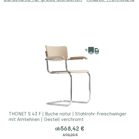
THONET S 43 F | Buche natur | Stahlrohr-Freischwinger
mit Armlehnen | Gestell verchromt
568,42 €
ab
690,20 €