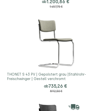
1.200,86 €
ab
1.457,75 €
THONET S 43 PV | Gepolstert grau |Stahlrohr-
Freischwinger | Gestell verchromt
735,26 €
ab
892,50 €