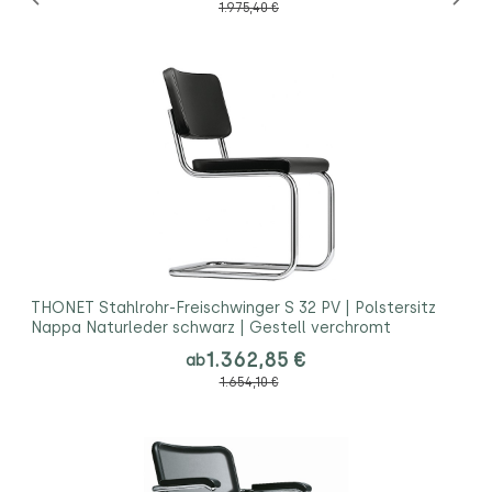
1.975,40 €
THONET Stahlrohr-Freischwinger S 32 PV | Polstersitz
Nappa Naturleder schwarz | Gestell verchromt
1.362,85 €
ab
1.654,10 €