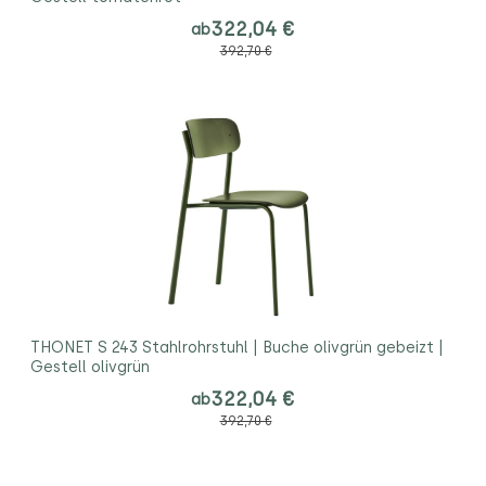
322,04 €
ab
392,70 €
THONET S 243 Stahlrohrstuhl | Buche olivgrün gebeizt |
Gestell olivgrün
322,04 €
ab
392,70 €