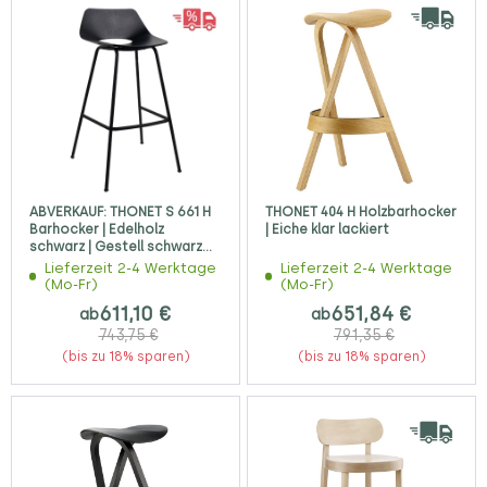
ABVERKAUF: THONET S 661 H
THONET 404 H Holzbarhocker
Barhocker | Edelholz
| Eiche klar lackiert
schwarz | Gestell schwarz
matt
Lieferzeit 2-4 Werktage
Lieferzeit 2-4 Werktage
(Mo-Fr)
(Mo-Fr)
611,10 €
651,84 €
ab
ab
743,75 €
791,35 €
(bis zu 18% sparen)
(bis zu 18% sparen)