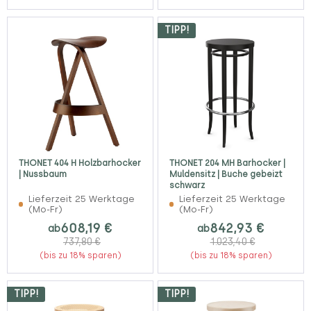
TIPP!
THONET 404 H Holzbarhocker
THONET 204 MH Barhocker |
| Nussbaum
Muldensitz | Buche gebeizt
schwarz
Lieferzeit 25 Werktage
Lieferzeit 25 Werktage
(Mo-Fr)
(Mo-Fr)
608,19 €
842,93 €
ab
ab
737,80 €
1.023,40 €
(bis zu 18% sparen)
(bis zu 18% sparen)
TIPP!
TIPP!