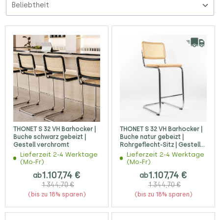
THONET S 32 VH Barhocker |
THONET S 32 VH Barhocker |
Buche schwarz gebeizt |
Buche natur gebeizt |
Gestell verchromt
Rohrgeflecht-Sitz | Gestell
verchromt
Lieferzeit 2-4 Werktage
Lieferzeit 2-4 Werktage
(Mo-Fr)
(Mo-Fr)
1.107,74 €
1.107,74 €
ab
ab
1.344,70 €
1.344,70 €
(bis zu 18% sparen)
(bis zu 18% sparen)