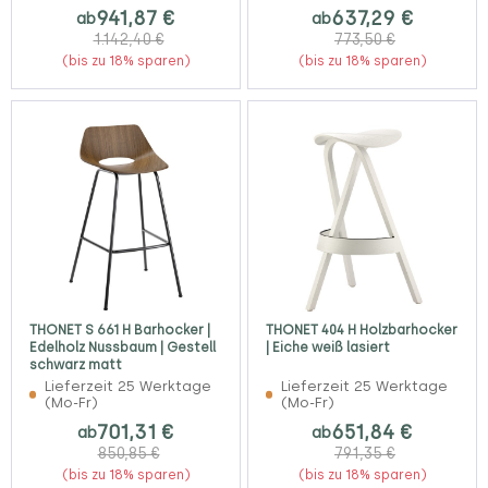
941,87 €
637,29 €
ab
ab
1.142,40 €
773,50 €
(bis zu 18% sparen)
(bis zu 18% sparen)
THONET S 661 H Barhocker |
THONET 404 H Holzbarhocker
Edelholz Nussbaum | Gestell
| Eiche weiß lasiert
schwarz matt
Lieferzeit 25 Werktage
Lieferzeit 25 Werktage
(Mo-Fr)
(Mo-Fr)
701,31 €
651,84 €
ab
ab
850,85 €
791,35 €
(bis zu 18% sparen)
(bis zu 18% sparen)