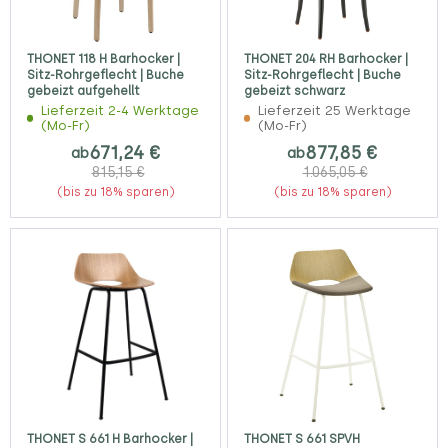
THONET 118 H Barhocker |
THONET 204 RH Barhocker |
Sitz-Rohrgeflecht | Buche
Sitz-Rohrgeflecht | Buche
gebeizt aufgehellt
gebeizt schwarz
Lieferzeit 2-4 Werktage
Lieferzeit 25 Werktage
(Mo-Fr)
(Mo-Fr)
671,24 €
877,85 €
ab
ab
815,15 €
1.065,05 €
(bis zu 18% sparen)
(bis zu 18% sparen)
THONET S 661 H Barhocker |
THONET S 661 SPVH