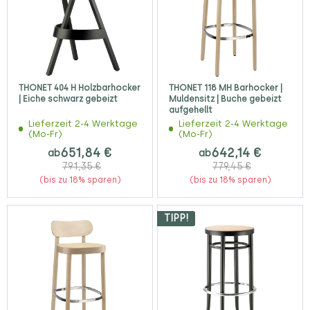
THONET 404 H Holzbarhocker
THONET 118 MH Barhocker |
| Eiche schwarz gebeizt
Muldensitz | Buche gebeizt
aufgehellt
Lieferzeit 2-4 Werktage
Lieferzeit 2-4 Werktage
(Mo-Fr)
(Mo-Fr)
651,84 €
642,14 €
ab
ab
791,35 €
779,45 €
(bis zu 18% sparen)
(bis zu 18% sparen)
TIPP!