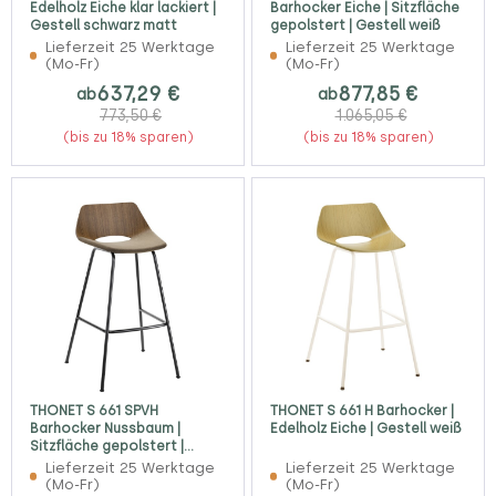
Edelholz Eiche klar lackiert |
Barhocker Eiche | Sitzfläche
Gestell schwarz matt
gepolstert | Gestell weiß
Lieferzeit 25 Werktage
Lieferzeit 25 Werktage
(Mo-Fr)
(Mo-Fr)
637,29 €
877,85 €
ab
ab
773,50 €
1.065,05 €
(bis zu 18% sparen)
(bis zu 18% sparen)
THONET S 661 SPVH
THONET S 661 H Barhocker |
Barhocker Nussbaum |
Edelholz Eiche | Gestell weiß
Sitzfläche gepolstert |
Gestell schwarz matt
Lieferzeit 25 Werktage
Lieferzeit 25 Werktage
(Mo-Fr)
(Mo-Fr)