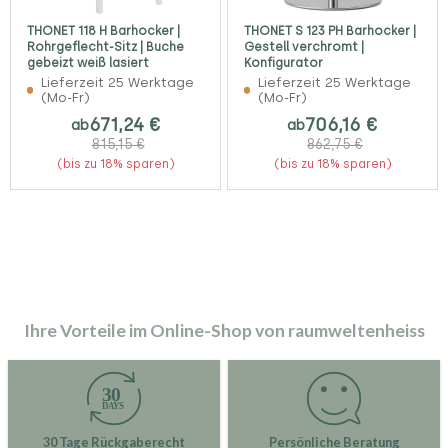
THONET 118 H Barhocker |
THONET S 123 PH Barhocker |
Rohrgeflecht-Sitz | Buche
Gestell verchromt |
gebeizt weiß lasiert
Konfigurator
Lieferzeit 25 Werktage
Lieferzeit 25 Werktage
(Mo-Fr)
(Mo-Fr)
671,24 €
706,16 €
ab
ab
815,15 €
862,75 €
(bis zu 18% sparen)
(bis zu 18% sparen)
Ihre Vorteile im Online-Shop von raumweltenheiss
30 Tage Rückgaberecht
Persönliche Beratung