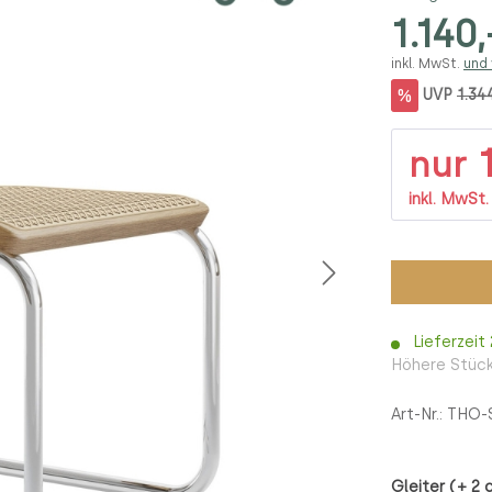
1.140,
inkl. MwSt.
und
%
UVP
1.34
1
nur
inkl. MwSt
Lieferzeit
Höhere Stück
Art-Nr.:
THO-
Gleiter (+ 2