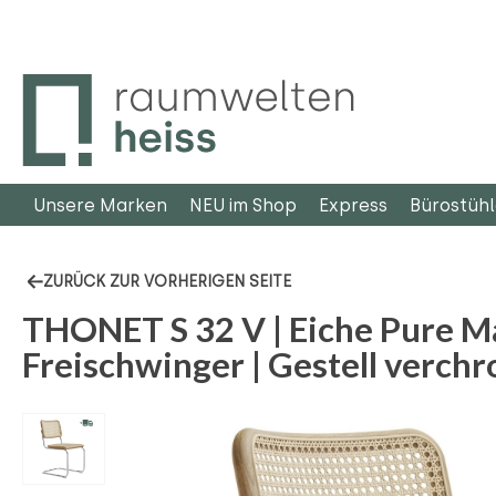
m Hauptinhalt springen
Zur Suche springen
Zur Hauptnavigation springen
Unsere Marken
NEU im Shop
Express
Bürostüh
ZURÜCK ZUR VORHERIGEN SEITE
THONET S 32 V | Eiche Pure Mat
Freischwinger | Gestell verch
Bildergalerie überspringen