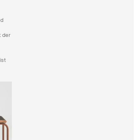
nd
t der
ist