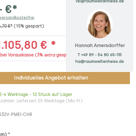
vb@raumweltenheiss.de
- €*
 versandkostenfrei
4,70 €*
(15% gespart)
.105,80 € *
Hannah Amersdorffer
T +49 89 - 54 80 65-115
. bei Vorauskasse (3%
extra
gespart)
ha@raumweltenheiss.de
Individuelles Angebot erhalten
 2-4 Werktage - 12 Stück auf Lager
zahlen: Lieferzeit 25 Werktage (Mo-Fr)
S32V-PMEI-CHR
*
 cm)