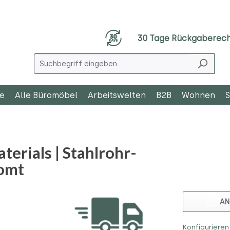
30 Tage Rückgaberec
le
Alle Büromöbel
Arbeitswelten
B2B
Wohnen
S
erials | Stahlrohr-
romt
AN
Konfigurieren