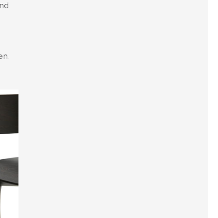
und
en.