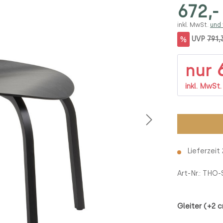
672,-
inkl. MwSt.
und
%
UVP
791,
6
nur
inkl. MwSt
Lieferzeit
Art-Nr.:
THO-
Gleiter (+2 