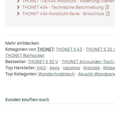
THONET 118/404 Holzstuhl - Anleitung Gleit
THONET 404 - Technische Beschreibung
THONET 404 Holzstuhl-Serie - Broschüre
Mehr entdecken
Kategorien von
THONET
:
THONET S 43
-
THONET S 32 /
THONET Barhocker
Bestseller:
THONET S 32 V
-
THONET Allrounder-Tisch 
Top Hersteller:
HAG
-
Aeris
-
lapalma
-
Kristalia
-
Klöbe
Top Kategorien:
Wandschreibtisch
-
Akustik-Wandpan
Kunden kauften auch