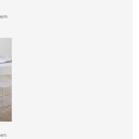
nem
ten