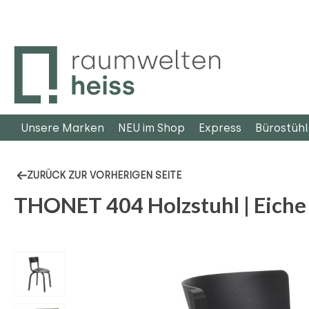
m Hauptinhalt springen
Zur Suche springen
Zur Hauptnavigation springen
Unsere Marken
NEU im Shop
Express
Bürostüh
ZURÜCK ZUR VORHERIGEN SEITE
THONET 404 Holzstuhl | Eiche
Bildergalerie überspringen