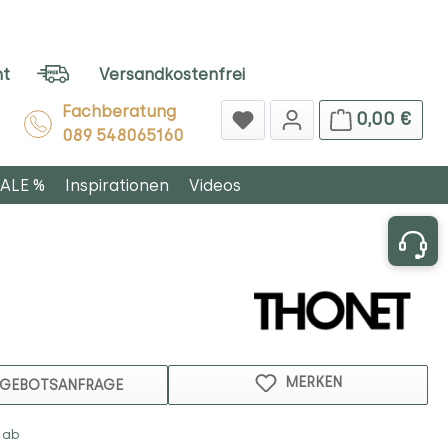
ht
Versandkostenfrei
Fachberatung
0,00 €
089 548065160
ALE %
Inspirationen
Videos
MERKEN
GEBOTSANFRAGE
 ab