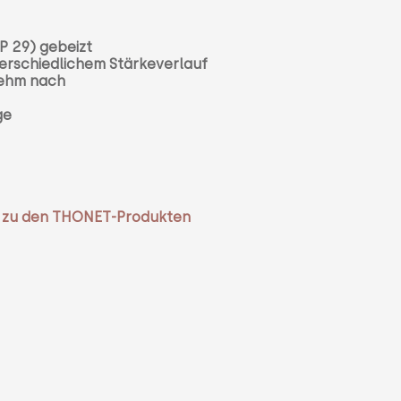
P 29) gebeizt
nterschiedlichem Stärkeverlauf
nehm nach
age
se zu den THONET-Produkten