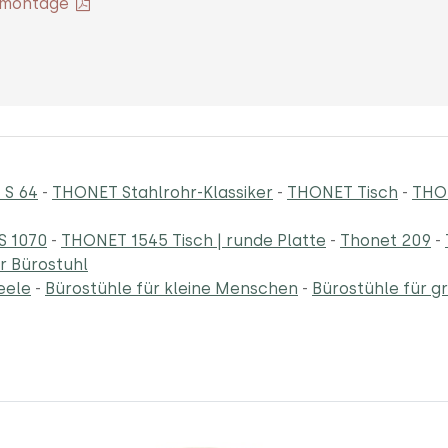
ermontage
 S 64
-
THONET Stahlrohr-Klassiker
-
THONET Tisch
-
THO
S 1070
-
THONET 1545 Tisch | runde Platte
-
Thonet 209
-
r Bürostuhl
eele
-
Bürostühle für kleine Menschen
-
Bürostühle für 