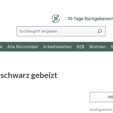
30 Tage Rückgaberec
le
Alle Büromöbel
Arbeitswelten
B2B
Wohnen
S
 schwarz gebeizt
AN
Konfigurieren