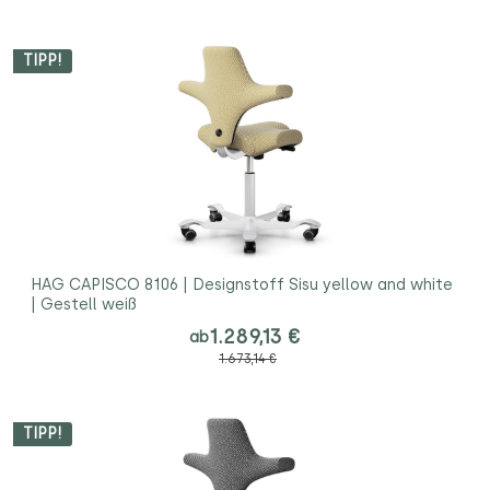
TIPP!
HAG CAPISCO 8106 | Designstoff Sisu yellow and white
| Gestell weiß
1.289,13 €
ab
1.673,14 €
TIPP!