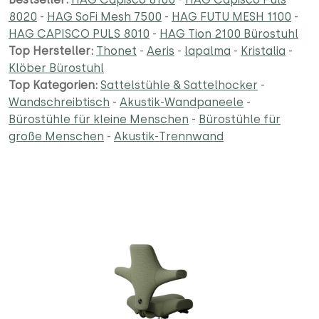
8020
-
HAG SoFi Mesh 7500
-
HAG FUTU MESH 1100
-
HAG CAPISCO PULS 8010
-
HAG Tion 2100 Bürostuhl
Top Hersteller:
Thonet
-
Aeris
-
lapalma
-
Kristalia
-
Klöber Bürostuhl
Top Kategorien:
Sattelstühle & Sattelhocker
-
Wandschreibtisch
-
Akustik-Wandpaneele
-
Bürostühle für kleine Menschen
-
Bürostühle für
große Menschen
-
Akustik-Trennwand