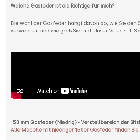
Welche Gasfeder ist die Richtige für mich?
Die Wahl der Gasfeder hängt davon ab, wie Sie den S
verwenden und wie groß Sie sind. Unser Video soll Si
150 mm Gasfeder (Niedrig) - Verstellbereich der Si
Alle Modelle mit niedriger 150er Gasfeder finden Sie 