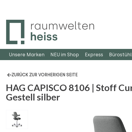
m Hauptinhalt springen
Zur Suche springen
Zur Hauptnavigation springen
Unsere Marken
NEU im Shop
Express
Bürostüh
ZURÜCK ZUR VORHERIGEN SEITE
HAG CAPISCO 8106 | Stoff Cur
Gestell silber
Bildergalerie überspringen