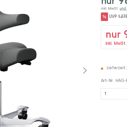
98
nur
inkl. MwSt.
und
%
UVP
1.27
9
nur
inkl. MwSt
Lieferzeit
Art-Nr.:
HAG-8
Anzahl