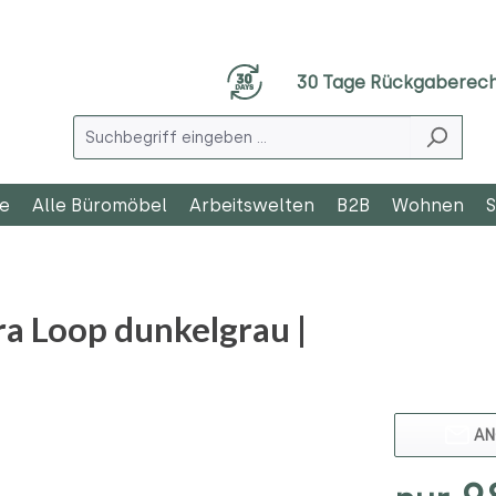
30 Tage Rückgaberec
le
Alle Büromöbel
Arbeitswelten
B2B
Wohnen
S
a Loop dunkelgrau |
AN