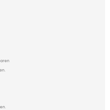
baren
en.
en.