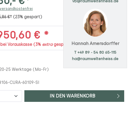
0,- €*
vb@raumweltenheiss.de
 versandkostenfrei
5,86 €*
(23% gespart)
50,60 € *
Hannah Amersdorffer
. bei Vorauskasse (3%
extra
gespart)
T +49 89 - 54 80 65-115
ha@raumweltenheiss.de
 20-25 Werktage (Mo-Fr)
106-CURA-60109-SI
IN DEN WARENKORB