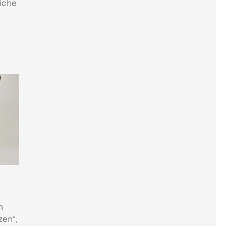
liche
n
zen“,