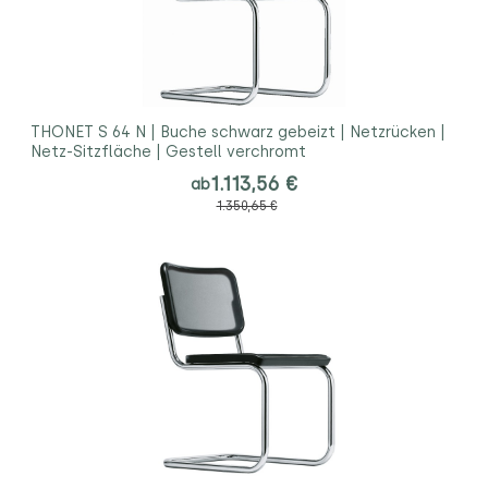
THONET S 64 N | Buche schwarz gebeizt | Netzrücken |
Netz-Sitzfläche | Gestell verchromt
1.113,56 €
ab
1.350,65 €