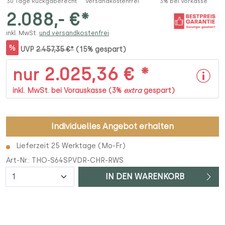
30 Tage Rückgaberecht
Versandkostenfrei
3% bei Vorkasse
2.088,- €*
inkl. MwSt.
und versandkostenfrei
%
UVP
2.457,35 €*
(15% gespart)
2.025,36 € *
nur
inkl. MwSt. bei Vorauskasse (3%
extra
gespart)
Individuelles Angebot erhalten
Lieferzeit 25 Werktage (Mo-Fr)
Art-Nr.:
THO-S64SPVDR-CHR-RWS
Anzahl
IN DEN WARENKORB