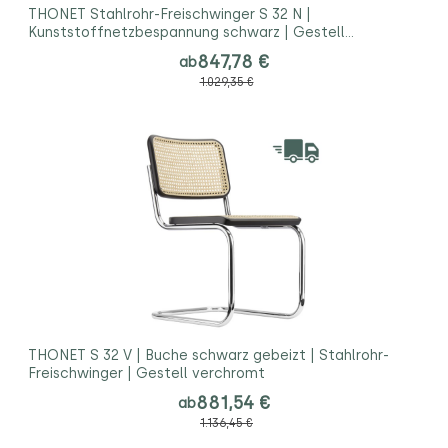
THONET Stahlrohr-Freischwinger S 32 N |
Kunststoffnetzbespannung schwarz | Gestell
verchromt
847,78 €
ab
1.029,35 €
THONET S 32 V | Buche schwarz gebeizt | Stahlrohr-
Freischwinger | Gestell verchromt
881,54 €
ab
1.136,45 €