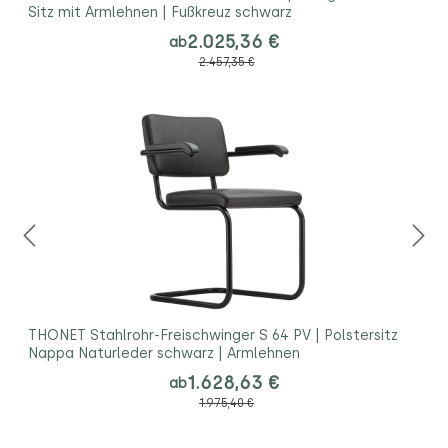
Sitz mit Armlehnen | Fußkreuz schwarz
2.025,36 €
ab
2.457,35 €
THONET Stahlrohr-Freischwinger S 64 PV | Polstersitz
Nappa Naturleder schwarz | Armlehnen
1.628,63 €
ab
1.975,40 €