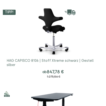
TIPP!
HAG CAPISCO 8106 | Stoff Xtreme schwarz | Gestell
silber
847,78 €
ab
1.275,86 €