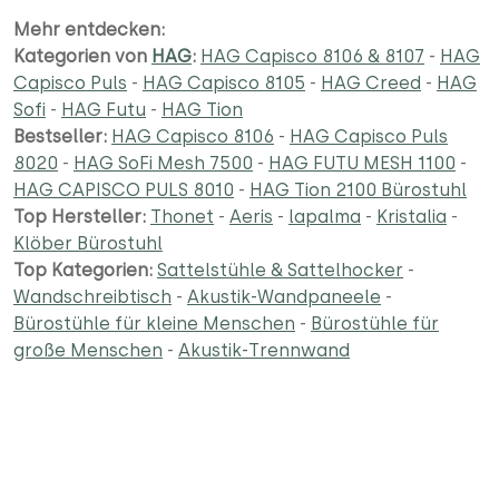
Mehr entdecken:
Kategorien von
HAG
:
HAG Capisco 8106 & 8107
-
HAG
Capisco Puls
-
HAG Capisco 8105
-
HAG Creed
-
HAG
Sofi
-
HAG Futu
-
HAG Tion
Bestseller:
HAG Capisco 8106
-
HAG Capisco Puls
8020
-
HAG SoFi Mesh 7500
-
HAG FUTU MESH 1100
-
HAG CAPISCO PULS 8010
-
HAG Tion 2100 Bürostuhl
Top Hersteller:
Thonet
-
Aeris
-
lapalma
-
Kristalia
-
Klöber Bürostuhl
Top Kategorien:
Sattelstühle & Sattelhocker
-
Wandschreibtisch
-
Akustik-Wandpaneele
-
Bürostühle für kleine Menschen
-
Bürostühle für
große Menschen
-
Akustik-Trennwand