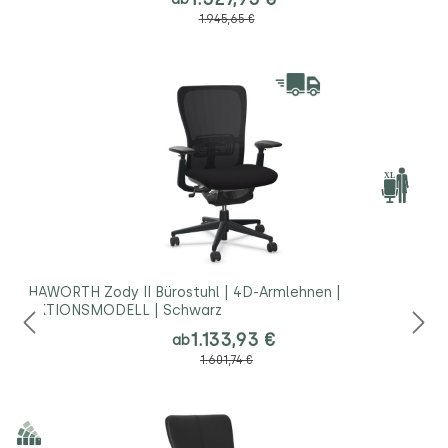
1.945,65 €
HAWORTH Zody II Bürostuhl | 4D-Armlehnen |
AKTIONSMODELL | Schwarz
1.133,93 €
ab
1.601,74 €