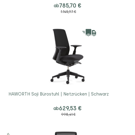
785,70 €
ab
1.145,97 €
HAWORTH Soji Bürostuhl | Netzrücken | Schwarz
629,53 €
ab
998,41 €