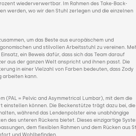
 Prozent wiederverwertbar. Im Rahmen des Take-Back-
 werden, wo wir den Stuhl zerlegen und die einzelnen
h zusammen, um das Beste aus europäischem und
onomischen und stilvollen Arbeitsstuhl zu vereinen. Me
 Einsatz, ein Beweis dafür, dass sich das Team darauf
zer aus der ganzen Welt anspricht und ihnen passt. Die
sterung in einer Vielzahl von Farben bedeuten, dass Zody
 arbeiten kann.
m (PAL = Pelvic and Asymmetrical Lumbar), mit dem die
einstellen können. Die Beckenstütze trägt dazu bei, die
halten, während das Lendenpolster eine unabhängige
ten des unteren Rückens bietet. Dieses einzigartige Syst
passungen, dem flexiblen Rahmen und dem Rücken aus St
fort und Wohlbefinden.