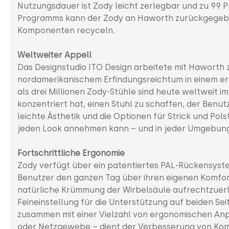
Nutzungsdauer ist Zody leicht zerlegbar und zu 99
Programms kann der Zody an Haworth zurückgegeben
Komponenten recyceln.
Weltweiter Appell
Das Designstudio ITO Design arbeitete mit Hawort
nordamerikanischem Erfindungsreichtum in einem erg
als drei Millionen Zody-Stühle sind heute weltweit im
konzentriert hat, einen Stuhl zu schaffen, der Benut
leichte Ästhetik und die Optionen für Strick und Pol
jeden Look annehmen kann – und in jeder Umgebung
Fortschrittliche Ergonomie
Zody verfügt über ein patentiertes PAL-Rückensyste
Benutzer den ganzen Tag über ihren eigenen Komfort 
natürliche Krümmung der Wirbelsäule aufrechtzuer
Feineinstellung für die Unterstützung auf beiden Sei
zusammen mit einer Vielzahl von ergonomischen An
oder Netzgewebe – dient der Verbesserung von Kom