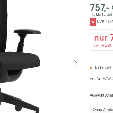
757,-
inkl. MwSt.
und
%
UVP
1.30
7
nur
inkl. MwSt
Lieferzeit
Art-Nr.:
HAW-
Auswahl Arm
Auswahl A