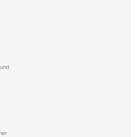
 und
ner