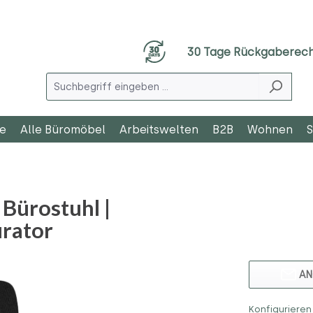
30 Tage Rückgaberec
le
Alle Büromöbel
Arbeitswelten
B2B
Wohnen
S
ürostuhl |
urator
AN
Konfigurieren