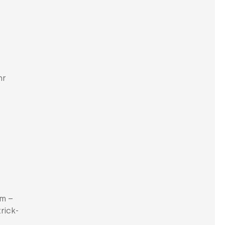
hr
em –
rick-