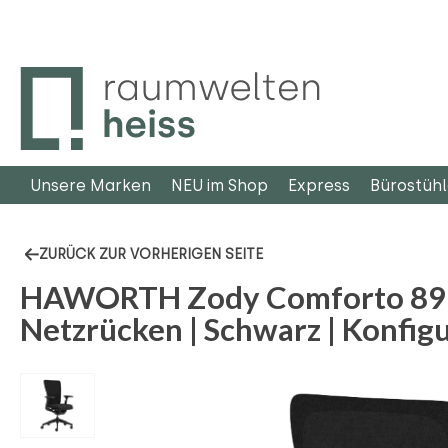
m Hauptinhalt springen
Zur Suche springen
Zur Hauptnavigation springen
Unsere Marken
NEU im Shop
Express
Bürostüh
ZURÜCK ZUR VORHERIGEN SEITE
HAWORTH Zody Comforto 89 B
Netzrücken | Schwarz | Konfig
Bildergalerie überspringen