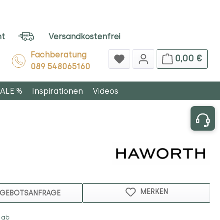
ht
Versandkostenfrei
Fachberatung
0,00 €
089 548065160
ALE %
Inspirationen
Videos
MERKEN
GEBOTSANFRAGE
 ab