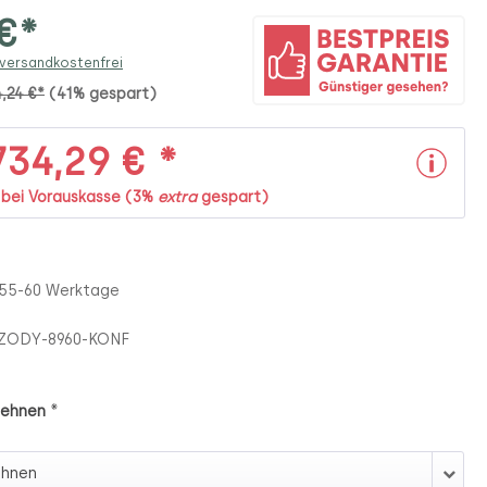
 €*
 versandkostenfrei
4,24 €*
(41% gespart)
34,29 € *
. bei Vorauskasse (3%
extra
gespart)
 55-60 Werktage
ZODY-8960-KONF
*
lehnen
rmlehnen