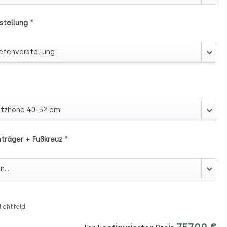
*
stellung
erstellung
*
träger + Fußkreuz
enträger + Fußkreuz
lichtfeld.