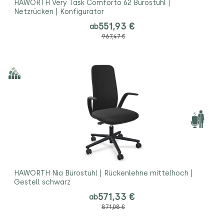
HAWORTH Very Task Comforto 62 Bürostuhl |
Netzrücken | Konfigurator
551,93 €
ab
967,47 €
HAWORTH Nia Bürostuhl | Rückenlehne mittelhoch |
Gestell schwarz
571,33 €
ab
871,08 €