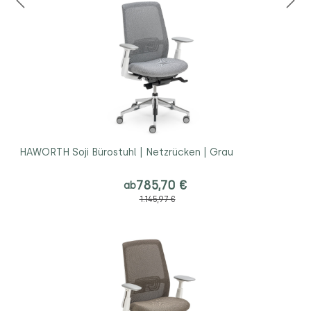
HAWORTH Soji Bürostuhl | Netzrücken | Grau
785,70 €
ab
1.145,97 €