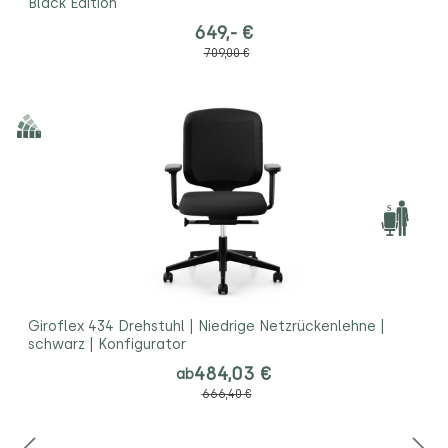
Black Edition
649,- €
709,00 €
Giroflex 434 Drehstuhl | Niedrige Netzrückenlehne |
schwarz | Konfigurator
484,03 €
ab
666,40 €