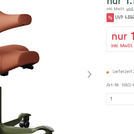
1.
nur
inkl. MwSt.
und
%
UVP
1.35
1
nur
inkl. MwSt
Lieferzeit
Art-Nr.:
HAG-
Anzahl