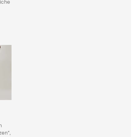
liche
n
zen“,