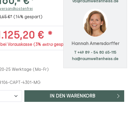
160,- €*
vb@raumweltenheiss.de
 versandkostenfrei
0,65 €*
(14% gespart)
.125,20 € *
Hannah Amersdorffer
. bei Vorauskasse (3%
extra
gespart)
T +49 89 - 54 80 65-115
ha@raumweltenheiss.de
 20-25 Werktage (Mo-Fr)
8106-CAPT-4301-MG
IN DEN WARENKORB