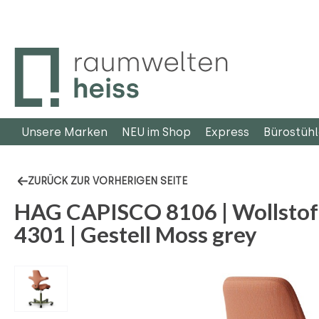
m Hauptinhalt springen
Zur Suche springen
Zur Hauptnavigation springen
Unsere Marken
NEU im Shop
Express
Bürostüh
ZURÜCK ZUR VORHERIGEN SEITE
HAG CAPISCO 8106 | Wollstof
4301 | Gestell Moss grey
Bildergalerie überspringen