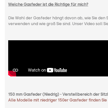
Welche Gasfeder ist die Richtige für mich?
Die Wahl der Gasfeder hängt davon ab, wie Sie den S
verwenden und wie groß Sie sind. Unser Video soll Si
150 mm Gasfeder (Niedrig) - Verstellbereich der Si
Alle Modelle mit niedriger 150er Gasfeder finden Sie 