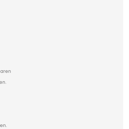
baren
en.
en.