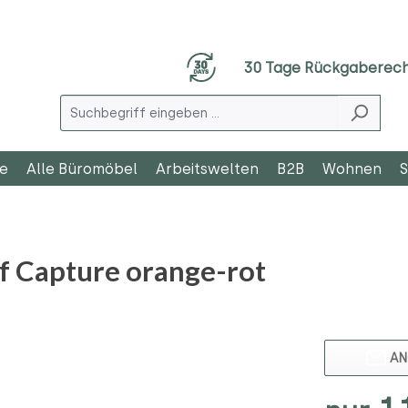
30 Tage Rückgaberec
le
Alle Büromöbel
Arbeitswelten
B2B
Wohnen
S
f Capture orange-rot
AN