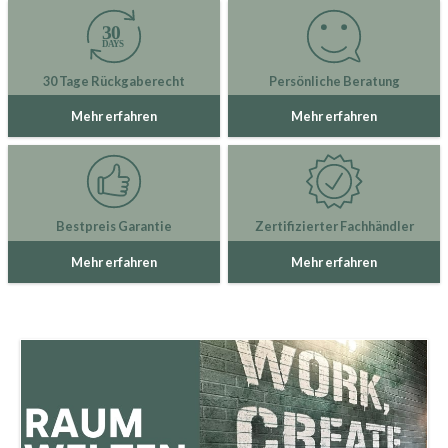
30 Tage Rückgaberecht
Persönliche Beratung
Mehr erfahren
Mehr erfahren
Bestpreis Garantie
Zertifizierter Fachhändler
Mehr erfahren
Mehr erfahren