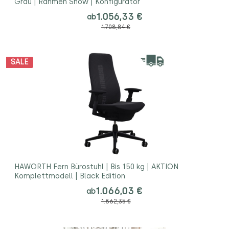
Grau | Rahmen Snow | Konfigurator
1.056,33 €
ab
1.708,84 €
SALE
HAWORTH Fern Bürostuhl | Bis 150 kg | AKTION
Komplettmodell | Black Edition
1.066,03 €
ab
1.862,35 €