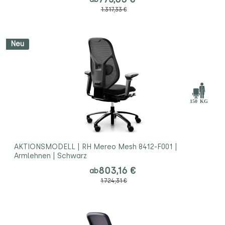
1.317,33 €
Neu
AKTIONSMODELL | RH Mereo Mesh 8412-F001 |
Armlehnen | Schwarz
803,16 €
ab
1.724,31 €