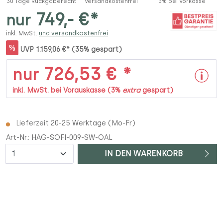
30 Tage Rückgaberecht
Versandkostenfrei
3% bei Vorkasse
749,- €*
nur
inkl. MwSt.
und versandkostenfrei
%
UVP
1.159,06 €*
(35% gespart)
726,53 € *
nur
inkl. MwSt. bei Vorauskasse (3%
extra
gespart)
Lieferzeit 20-25 Werktage (Mo-Fr)
Art-Nr.:
HAG-SOFI-009-SW-OAL
Anzahl
IN DEN WARENKORB