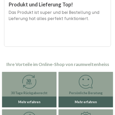
‹
Produkt und Lieferung Top!
Das Produkt ist super und bei Bestellung und
Lieferung hat alles perfekt funktioniert.
Ihre Vorteile im Online-Shop von raumweltenheiss
30 Tage Rückgaberecht
Persönliche Beratung
Mehr erfahren
Mehr erfahren