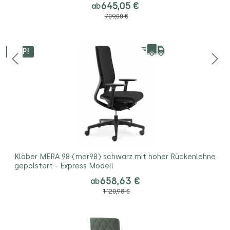
645,05 €
ab
709,00 €
TIPP!
Klöber MERA 98 (mer98) schwarz mit hoher Rückenlehne
gepolstert - Express Modell
658,63 €
ab
1.120,98 €