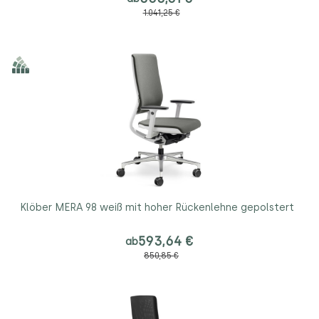
1.041,25 €
Klöber MERA 98 weiß mit hoher Rückenlehne gepolstert
593,64 €
ab
850,85 €